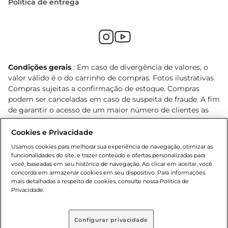
Política de entrega
Condições gerais
: Em caso de divergência de valores, o
valor válido é o do carrinho de compras. Fotos ilustrativas.
Compras sujeitas a confirmação de estoque. Compras
podem ser canceladas em caso de suspeita de fraude. A fim
de garantir o acesso de um maior número de clientes as
nossas promoções, a compra de produtos com preços
promocionais poderá ter sua quantidade limitada por
Cookies e Privacidade
cliente. Os preços, ofertas e condições são exclusivos para
Usamos cookies para melhorar sua experiência de navegação, otimizar as
o e-commerce e válidos durante o dia de hoje, podendo
funcionalidades do site, e trazer conteúdo e ofertas personalizadas para
sofrer alterações sem prévia notificação. Proibida a venda
você, baseadas em seu histórico de navegação. Ao clicar em aceitar, você
concorda em armazenar cookies em seu dispositivo. Para informações
de bebidas alcoólicas para menores de 18 anos, conforme
mais detalhadas a respeito de cookies, consulte nossa Política de
Lei n.º 8069/90, art. 81, inciso II (Estatuto da Criança e do
Privacidade.
Adolescente). Preços e condições exclusivos para o
, podendo sofrer alterações sem aviso
www.bretas.com.br
prévio. O valor mínimo para as compras on-line é de R$
Configurar privacidade
80,00.