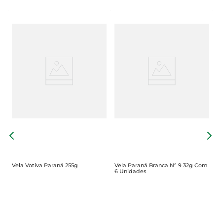
V
6
Vela Votiva Paraná 255g
Vela Paraná Branca N° 9 32g Com
6 Unidades