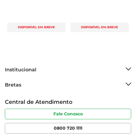
DISPONÍVEL EM BREVE
DISPONÍVEL EM BREVE
Institucional
Sobre o Bretas
Bretas
Grupo Cencosud
Trabalhe conosco
Cartão Bretas
Central de Atendimento
Sobre privacidade
Produtos Bretas
Portal do fornecedor
Código de ética
Fale Conosco
Nossas Lojas
Serviços
Cencosud Media
App Bretas
0800 720 1111
Clube Bretas