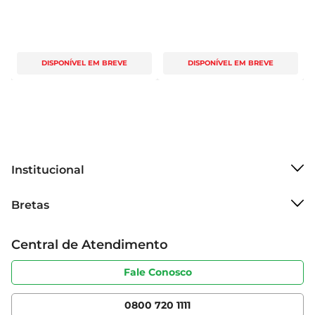
DISPONÍVEL EM BREVE
DISPONÍVEL EM BREVE
Institucional
Sobre o Bretas
Bretas
Grupo Cencosud
Trabalhe conosco
Cartão Bretas
Central de Atendimento
Sobre privacidade
Produtos Bretas
Portal do fornecedor
Código de ética
Fale Conosco
Nossas Lojas
Serviços
Cencosud Media
App Bretas
0800 720 1111