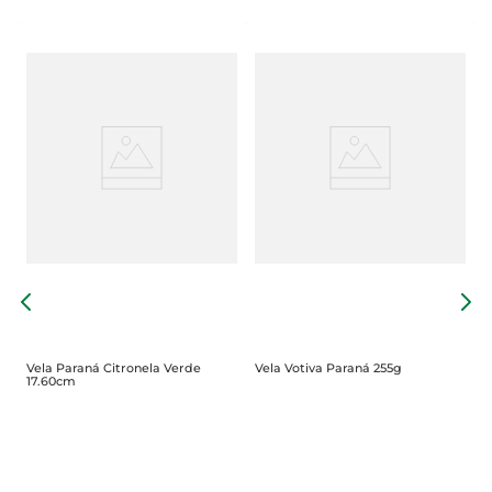
V
6
Vela Paraná Citronela Verde
Vela Votiva Paraná 255g
17.60cm