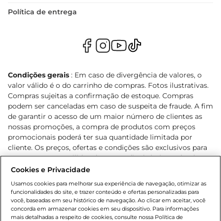
Política de entrega
Condições gerais
: Em caso de divergência de valores, o
valor válido é o do carrinho de compras. Fotos ilustrativas.
Compras sujeitas a confirmação de estoque. Compras
podem ser canceladas em caso de suspeita de fraude. A fim
de garantir o acesso de um maior número de clientes as
nossas promoções, a compra de produtos com preços
promocionais poderá ter sua quantidade limitada por
cliente. Os preços, ofertas e condições são exclusivos para
o e-commerce e válidos durante o dia de hoje, podendo
sofrer alterações sem prévia notificação. Proibida a venda
Cookies e Privacidade
de bebidas alcoólicas para menores de 18 anos, conforme
Usamos cookies para melhorar sua experiência de navegação, otimizar as
Lei n.º 8069/90, art. 81, inciso II (Estatuto da Criança e do
funcionalidades do site, e trazer conteúdo e ofertas personalizadas para
Adolescente). Preços e condições exclusivos para o
você, baseadas em seu histórico de navegação. Ao clicar em aceitar, você
concorda em armazenar cookies em seu dispositivo. Para informações
, podendo sofrer alterações sem aviso
www.bretas.com.br
mais detalhadas a respeito de cookies, consulte nossa Política de
prévio. O valor mínimo para as compras on-line é de R$