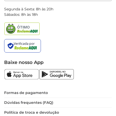
Clube Bretas
Blog Bretas
Segunda à Sexta: 8h às 20h
Black Friday
Sábados: 8h às 18h
Natal
Baixe nosso App
Formas de pagamento
Dúvidas frequentes (FAQ)
Política de troca e devolução