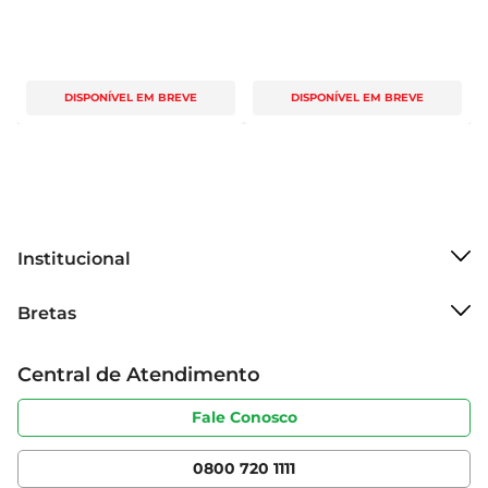
DISPONÍVEL EM BREVE
DISPONÍVEL EM BREVE
Institucional
Sobre o Bretas
Bretas
Grupo Cencosud
Trabalhe conosco
Cartão Bretas
Central de Atendimento
Sobre privacidade
Produtos Bretas
Portal do fornecedor
Código de ética
Fale Conosco
Nossas Lojas
Serviços
Cencosud Media
App Bretas
0800 720 1111
Clube Bretas