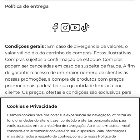
Política de entrega
Condições gerais
: Em caso de divergência de valores, o
valor válido é o do carrinho de compras. Fotos ilustrativas.
Compras sujeitas a confirmação de estoque. Compras
podem ser canceladas em caso de suspeita de fraude. A fim
de garantir o acesso de um maior número de clientes as
nossas promoções, a compra de produtos com preços
promocionais poderá ter sua quantidade limitada por
cliente. Os preços, ofertas e condições são exclusivos para
o e-commerce e válidos durante o dia de hoje, podendo
sofrer alterações sem prévia notificação. Proibida a venda
Cookies e Privacidade
de bebidas alcoólicas para menores de 18 anos, conforme
Usamos cookies para melhorar sua experiência de navegação, otimizar as
Lei n.º 8069/90, art. 81, inciso II (Estatuto da Criança e do
funcionalidades do site, e trazer conteúdo e ofertas personalizadas para
Adolescente). Preços e condições exclusivos para o
você, baseadas em seu histórico de navegação. Ao clicar em aceitar, você
concorda em armazenar cookies em seu dispositivo. Para informações
, podendo sofrer alterações sem aviso
www.bretas.com.br
mais detalhadas a respeito de cookies, consulte nossa Política de
prévio. O valor mínimo para as compras on-line é de R$