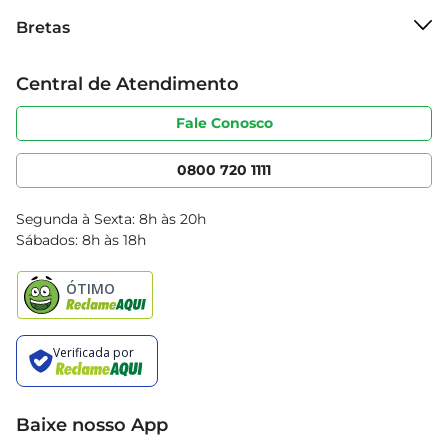
Sobre o Bretas
Bretas
Grupo Cencosud
Trabalhe conosco
Cartão Bretas
Central de Atendimento
Sobre privacidade
Produtos Bretas
Portal do fornecedor
Código de ética
Fale Conosco
Nossas Lojas
Serviços
Cencosud Media
App Bretas
0800 720 1111
Clube Bretas
Blog Bretas
Segunda à Sexta: 8h às 20h
Black Friday
Sábados: 8h às 18h
Natal
Baixe nosso App