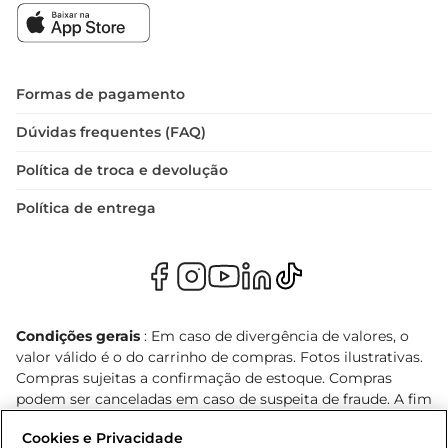
Formas de pagamento
Dúvidas frequentes (FAQ)
Política de troca e devolução
Política de entrega
Condições gerais
: Em caso de divergência de valores, o
valor válido é o do carrinho de compras. Fotos ilustrativas.
Compras sujeitas a confirmação de estoque. Compras
podem ser canceladas em caso de suspeita de fraude. A fim
de garantir o acesso de um maior número de clientes as
Cookies e Privacidade
nossas promoções, a compra de produtos com preços