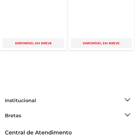
DISPONÍVEL EM BREVE
DISPONÍVEL EM BREVE
Institucional
Sobre o Bretas
Bretas
Grupo Cencosud
Trabalhe conosco
Cartão Bretas
Central de Atendimento
Sobre privacidade
Produtos Bretas