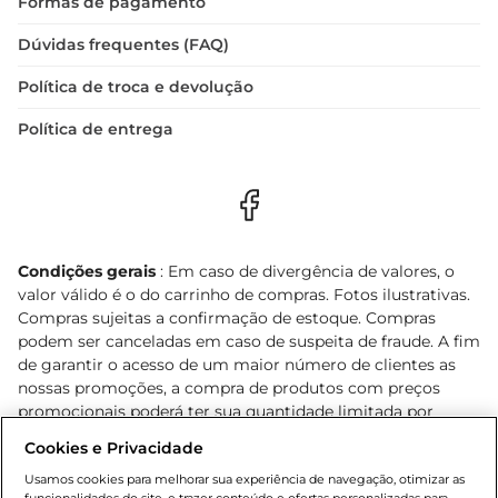
Formas de pagamento
Dúvidas frequentes (FAQ)
Política de troca e devolução
Política de entrega
Condições gerais
: Em caso de divergência de valores, o
valor válido é o do carrinho de compras. Fotos ilustrativas.
Compras sujeitas a confirmação de estoque. Compras
podem ser canceladas em caso de suspeita de fraude. A fim
de garantir o acesso de um maior número de clientes as
nossas promoções, a compra de produtos com preços
promocionais poderá ter sua quantidade limitada por
cliente. Os preços, ofertas e condições são exclusivos para
Cookies e Privacidade
o e-commerce e válidos durante o dia de hoje, podendo
sofrer alterações sem prévia notificação. Proibida a venda
Usamos cookies para melhorar sua experiência de navegação, otimizar as