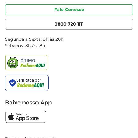
Portal do fornecedor
Código de ética
Fale Conosco
Nossas Lojas
Serviços
Cencosud Media
App Bretas
0800 720 1111
Clube Bretas
Blog Bretas
Segunda à Sexta: 8h às 20h
Black Friday
Sábados: 8h às 18h
Natal
Baixe nosso App