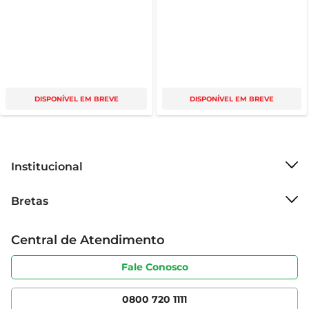
DISPONÍVEL EM BREVE
DISPONÍVEL EM BREVE
Institucional
Sobre o Bretas
Bretas
Grupo Cencosud
Trabalhe conosco
Cartão Bretas
Central de Atendimento
Sobre privacidade
Produtos Bretas
Portal do fornecedor
Código de ética
Fale Conosco
Nossas Lojas
Serviços
Cencosud Media
App Bretas
0800 720 1111