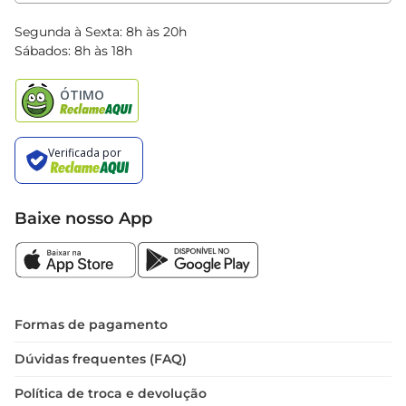
Clube Bretas
Blog Bretas
Segunda à Sexta: 8h às 20h
Black Friday
Sábados: 8h às 18h
Natal
Baixe nosso App
Formas de pagamento
Dúvidas frequentes (FAQ)
Política de troca e devolução