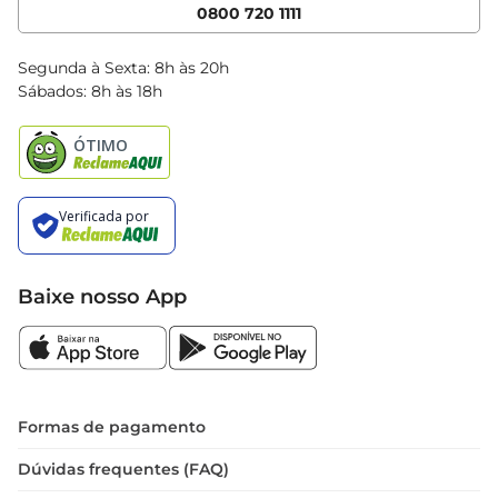
Cencosud Media
App Bretas
0800 720 1111
Clube Bretas
Blog Bretas
Segunda à Sexta: 8h às 20h
Black Friday
Sábados: 8h às 18h
Natal
Baixe nosso App
Formas de pagamento
Dúvidas frequentes (FAQ)