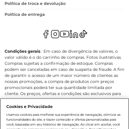
Política de troca e devolução
Política de entrega
Condições gerais
: Em caso de divergência de valores, o
valor válido é o do carrinho de compras. Fotos ilustrativas.
Compras sujeitas a confirmação de estoque. Compras
podem ser canceladas em caso de suspeita de fraude. A fim
de garantir o acesso de um maior número de clientes as
nossas promoções, a compra de produtos com preços
promocionais poderá ter sua quantidade limitada por
cliente. Os preços, ofertas e condições são exclusivos para
o e-commerce e válidos durante o dia de hoje, podendo
sofrer alterações sem prévia notificação. Proibida a venda
Cookies e Privacidade
de bebidas alcoólicas para menores de 18 anos, conforme
Usamos cookies para melhorar sua experiência de navegação, otimizar as
Lei n.º 8069/90, art. 81, inciso II (Estatuto da Criança e do
funcionalidades do site, e trazer conteúdo e ofertas personalizadas para
Adolescente). Preços e condições exclusivos para o
você, baseadas em seu histórico de navegação. Ao clicar em aceitar, você