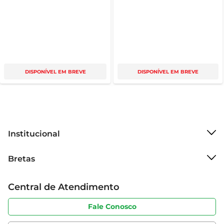
DISPONÍVEL EM BREVE
DISPONÍVEL EM BREVE
Institucional
Sobre o Bretas
Bretas
Grupo Cencosud
Trabalhe conosco
Cartão Bretas
Central de Atendimento
Sobre privacidade
Produtos Bretas
Portal do fornecedor
Código de ética
Fale Conosco
Nossas Lojas
Serviços