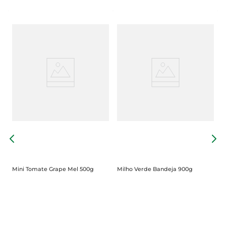
g
T
Mini Tomate Grape Mel 500g
Milho Verde Bandeja 900g