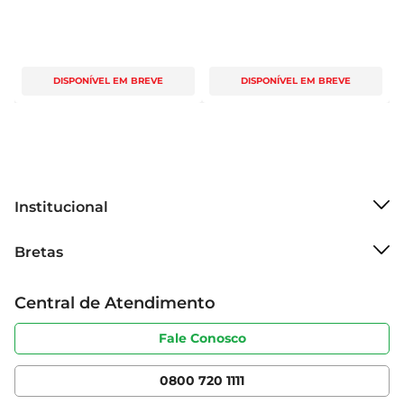
DISPONÍVEL EM BREVE
DISPONÍVEL EM BREVE
Institucional
Sobre o Bretas
Bretas
Grupo Cencosud
Trabalhe conosco
Cartão Bretas
Central de Atendimento
Sobre privacidade
Produtos Bretas
Portal do fornecedor
Código de ética
Fale Conosco
Nossas Lojas
Serviços
Cencosud Media
App Bretas
0800 720 1111
Clube Bretas