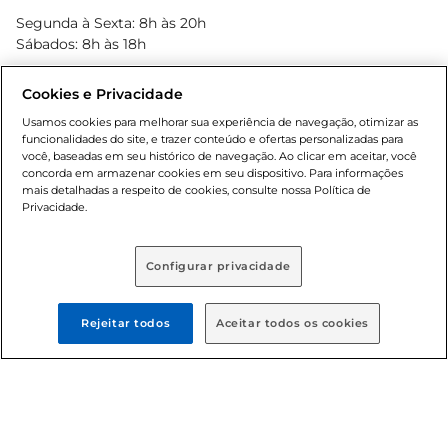
Blog Bretas
Segunda à Sexta: 8h às 20h
Black Friday
Sábados: 8h às 18h
Natal
Cookies e Privacidade
Usamos cookies para melhorar sua experiência de navegação, otimizar as
funcionalidades do site, e trazer conteúdo e ofertas personalizadas para
você, baseadas em seu histórico de navegação. Ao clicar em aceitar, você
concorda em armazenar cookies em seu dispositivo. Para informações
mais detalhadas a respeito de cookies, consulte nossa Política de
Privacidade.
Baixe nosso App
Configurar privacidade
Rejeitar todos
Aceitar todos os cookies
Formas de pagamento
Dúvidas frequentes (FAQ)
Política de troca e devolução