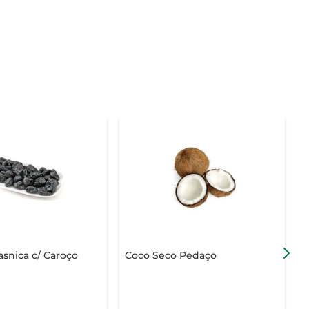
snica c/ Caroço
Coco Seco Pedaço
N
L