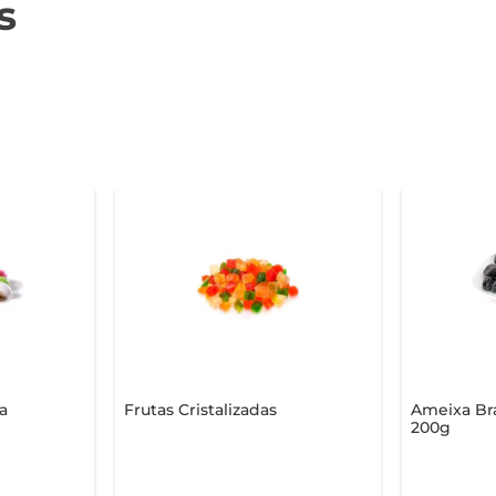
s
a
Frutas Cristalizadas
Ameixa Bra
200g