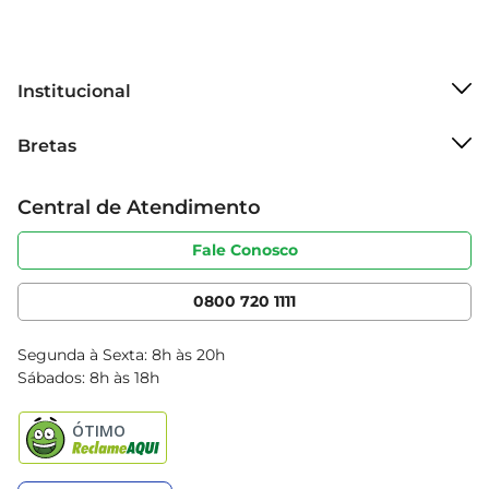
Institucional
Sobre o Bretas
Bretas
Grupo Cencosud
Trabalhe conosco
Cartão Bretas
Central de Atendimento
Sobre privacidade
Produtos Bretas
Portal do fornecedor
Código de ética
Fale Conosco
Nossas Lojas
Serviços
Cencosud Media
App Bretas
0800 720 1111
Clube Bretas
Blog Bretas
Segunda à Sexta: 8h às 20h
Black Friday
Sábados: 8h às 18h
Natal