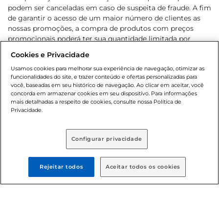
podem ser canceladas em caso de suspeita de fraude. A fim
de garantir o acesso de um maior número de clientes as
nossas promoções, a compra de produtos com preços
promocionais poderá ter sua quantidade limitada por
cliente. Os preços, ofertas e condições são exclusivos para
Cookies e Privacidade
o e-commerce e válidos durante o dia de hoje, podendo
sofrer alterações sem prévia notificação. Proibida a venda
Usamos cookies para melhorar sua experiência de navegação, otimizar as
funcionalidades do site, e trazer conteúdo e ofertas personalizadas para
de bebidas alcoólicas para menores de 18 anos, conforme
você, baseadas em seu histórico de navegação. Ao clicar em aceitar, você
Lei n.º 8069/90, art. 81, inciso II (Estatuto da Criança e do
concorda em armazenar cookies em seu dispositivo. Para informações
Adolescente). Preços e condições exclusivos para o
mais detalhadas a respeito de cookies, consulte nossa Política de
, podendo sofrer alterações sem aviso
Privacidade.
www.bretas.com.br
prévio. O valor mínimo para as compras on-line é de R$
80,00.
Configurar privacidade
© 2025 Copyright. Todos os direitos
reservados Bretas.
Rejeitar todos
Aceitar todos os cookies
Cencosud Brasil Comercial SA.CNPJ sob n°
39.346.861/0350-38 . Sediada na Av. das Nações Unidas,