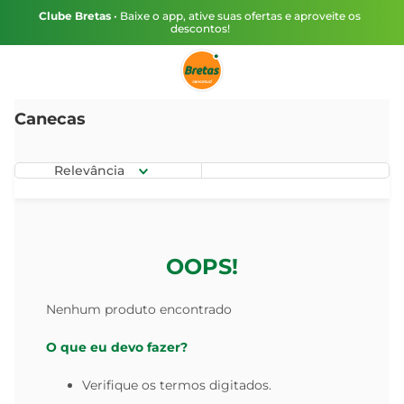
Clube Bretas
• Baixe o app, ative suas ofertas e aproveite os
descontos!
Canecas
Relevância
OOPS!
Nenhum produto encontrado
O que eu devo fazer?
Verifique os termos digitados.