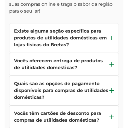
suas compras online e traga o sabor da região
para o seu lar!
Existe alguma seção específica para
produtos de utilidades domésticas em
lojas físicas do Bretas?
Sim, nas lojas físicas do Supermercado Bretas,
Vocês oferecem entrega de produtos
você encontrará uma seção dedicada
exclusivamente a produtos de
de utilidades domésticas?
utilidades
domésticas
.
Sim, oferecemos entrega de produtos de
Lá, você pode explorar uma ampla variedade de
Quais são as opções de pagamento
utilidades domésticas para sua comodidade.
itens, desde
utensílios de cozinha
até
produtos de
Basta adicionar os produtos desejados ao seu
disponíveis para compras de utilidades
limpeza
para tornar sua casa mais prática e
carrinho de compras e selecionar a opção de
domésticas?
funcional.
entrega durante o processo de compra.
Aceitamos várias opções de pagamento,
Nossas entregas são ágeis e seguras, garantindo
Vocês têm cartões de desconto para
incluindo cartões de crédito, cartões de débito e
que os produtos cheguem até você em perfeitas
pagamento via PIX. Também oferecemos
compras de utilidades domésticas?
condições.
facilidades como parcelamento no cartão de