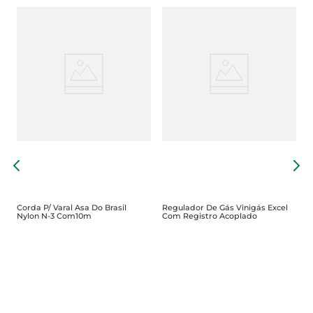
C
1
Corda P/ Varal Asa Do Brasil
Regulador De Gás Vinigás Excel
Nylon N-3 Com10m
Com Registro Acoplado