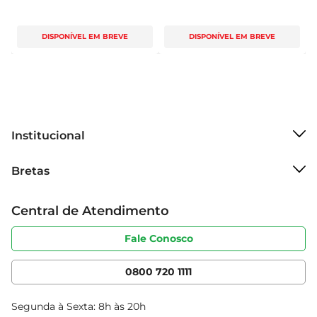
DISPONÍVEL EM BREVE
DISPONÍVEL EM BREVE
Institucional
Sobre o Bretas
Bretas
Grupo Cencosud
Trabalhe conosco
Cartão Bretas
Central de Atendimento
Sobre privacidade
Produtos Bretas
Portal do fornecedor
Código de ética
Fale Conosco
Nossas Lojas
Serviços
Cencosud Media
App Bretas
0800 720 1111
Clube Bretas
Blog Bretas
Segunda à Sexta: 8h às 20h
Black Friday