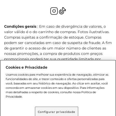
Condições gerais
: Em caso de divergência de valores, o
valor válido é o do carrinho de compras. Fotos ilustrativas.
Compras sujeitas a confirmação de estoque. Compras
podem ser canceladas em caso de suspeita de fraude. A fim
de garantir o acesso de um maior número de clientes as
nossas promoções, a compra de produtos com preços
promocionais poderá ter sua quantidade limitada por
cliente. Os preços, ofertas e condições são exclusivos para
Cookies e Privacidade
o e-commerce e válidos durante o dia de hoje, podendo
Usamos cookies para melhorar sua experiência de navegação, otimizar as
sofrer alterações sem prévia notificação. Proibida a venda
funcionalidades do site, e trazer conteúdo e ofertas personalizadas para
de bebidas alcoólicas para menores de 18 anos, conforme
você, baseadas em seu histórico de navegação. Ao clicar em aceitar, você
Lei n.º 8069/90, art. 81, inciso II (Estatuto da Criança e do
concorda em armazenar cookies em seu dispositivo. Para informações
Adolescente). Preços e condições exclusivos para o
mais detalhadas a respeito de cookies, consulte nossa Política de
Privacidade.
, podendo sofrer alterações sem aviso
www.bretas.com.br
prévio. O valor mínimo para as compras on-line é de R$
80,00.
Configurar privacidade