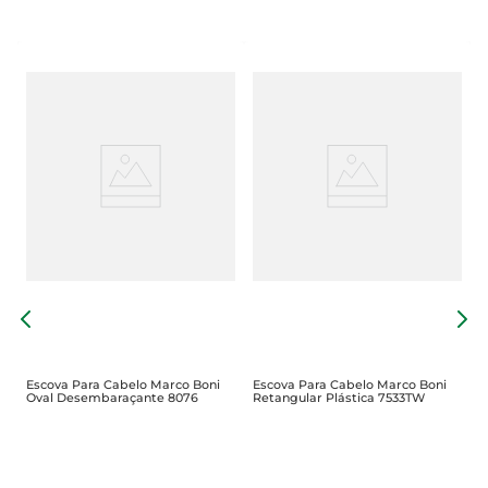
M
U
Escova Para Cabelo Marco Boni
Escova Para Cabelo Marco Boni
Oval Desembaraçante 8076
Retangular Plástica 7533TW