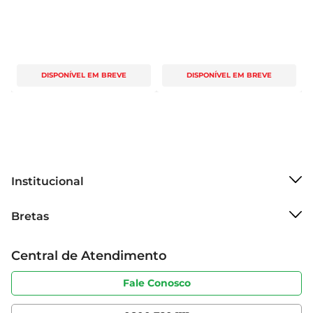
DISPONÍVEL EM BREVE
DISPONÍVEL EM BREVE
Institucional
Sobre o Bretas
Bretas
Grupo Cencosud
Trabalhe conosco
Cartão Bretas
Central de Atendimento
Sobre privacidade
Produtos Bretas
Portal do fornecedor
Código de ética
Fale Conosco
Nossas Lojas
Serviços
Cencosud Media
App Bretas