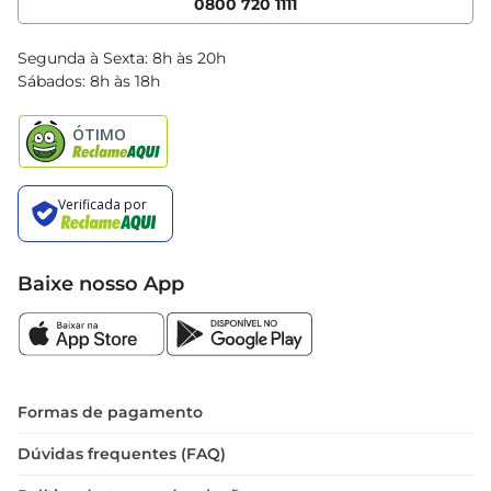
0800 720 1111
Clube Bretas
Blog Bretas
Segunda à Sexta: 8h às 20h
Black Friday
Sábados: 8h às 18h
Natal
Baixe nosso App
Formas de pagamento
Dúvidas frequentes (FAQ)