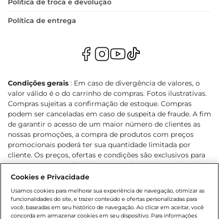
Política de troca e devolução
Política de entrega
Condições gerais
: Em caso de divergência de valores, o
valor válido é o do carrinho de compras. Fotos ilustrativas.
Compras sujeitas a confirmação de estoque. Compras
podem ser canceladas em caso de suspeita de fraude. A fim
de garantir o acesso de um maior número de clientes as
nossas promoções, a compra de produtos com preços
promocionais poderá ter sua quantidade limitada por
cliente. Os preços, ofertas e condições são exclusivos para
o e-commerce e válidos durante o dia de hoje, podendo
sofrer alterações sem prévia notificação. Proibida a venda
Cookies e Privacidade
de bebidas alcoólicas para menores de 18 anos, conforme
Usamos cookies para melhorar sua experiência de navegação, otimizar as
Lei n.º 8069/90, art. 81, inciso II (Estatuto da Criança e do
funcionalidades do site, e trazer conteúdo e ofertas personalizadas para
Adolescente). Preços e condições exclusivos para o
você, baseadas em seu histórico de navegação. Ao clicar em aceitar, você
concorda em armazenar cookies em seu dispositivo. Para informações
, podendo sofrer alterações sem aviso
www.bretas.com.br