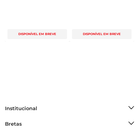
DISPONÍVEL EM BREVE
DISPONÍVEL EM BREVE
Institucional
Sobre o Bretas
Bretas
Grupo Cencosud
Trabalhe conosco
Cartão Bretas