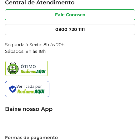
Central de Atendimento
Sobre privacidade
Produtos Bretas
Portal do fornecedor
Código de ética
Fale Conosco
Nossas Lojas
Serviços
Cencosud Media
App Bretas
0800 720 1111
Clube Bretas
Blog Bretas
Segunda à Sexta: 8h às 20h
Black Friday
Sábados: 8h às 18h
Natal
Baixe nosso App
Formas de pagamento