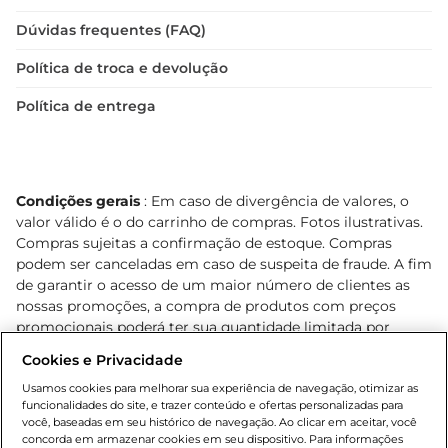
Dúvidas frequentes (FAQ)
Política de troca e devolução
Política de entrega
Condições gerais
: Em caso de divergência de valores, o
valor válido é o do carrinho de compras. Fotos ilustrativas.
Compras sujeitas a confirmação de estoque. Compras
podem ser canceladas em caso de suspeita de fraude. A fim
de garantir o acesso de um maior número de clientes as
nossas promoções, a compra de produtos com preços
promocionais poderá ter sua quantidade limitada por
cliente. Os preços, ofertas e condições são exclusivos para
Cookies e Privacidade
o e-commerce e válidos durante o dia de hoje, podendo
sofrer alterações sem prévia notificação. Proibida a venda
Usamos cookies para melhorar sua experiência de navegação, otimizar as
funcionalidades do site, e trazer conteúdo e ofertas personalizadas para
de bebidas alcoólicas para menores de 18 anos, conforme
você, baseadas em seu histórico de navegação. Ao clicar em aceitar, você
Lei n.º 8069/90, art. 81, inciso II (Estatuto da Criança e do
concorda em armazenar cookies em seu dispositivo. Para informações