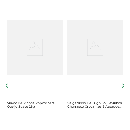
S
G
Snack De Pipoca Popcorners
Salgadinho De Trigo Sol Levinhos
Queijo Suave 28g
Churrasco Crocantes E Assados
50g