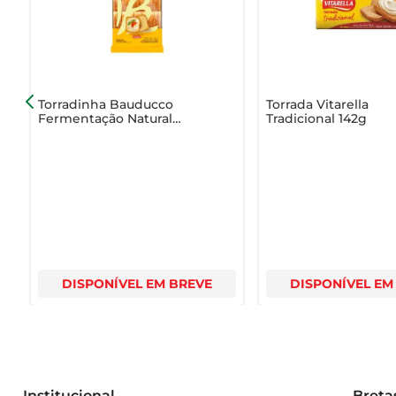
qualidade, sabor e praticidade, tornando seu dia a dia m
Torradinha Bauducco
Torrada Vitarella
Fermentação Natural
Tradicional 142g
Tradicional 120g
DISPONÍVEL EM BREVE
DISPONÍVEL EM
Institucional
Breta