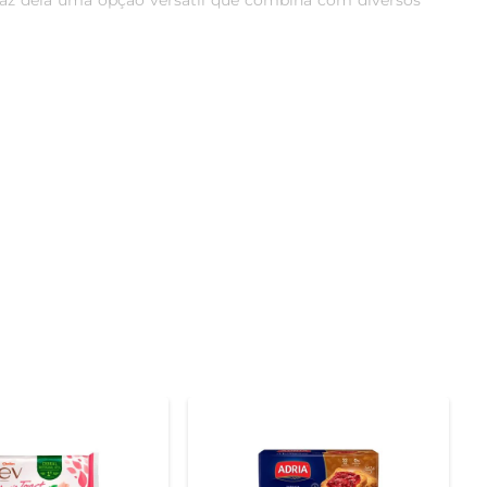
 faz dela uma opção versátil que combina com diversos 
 autêntico e uma experiência de consumo agradável. A 
onando um lanche que agrada a todos os paladares.

 a Torrada Marilan Lev é uma opção que se adapta a 
a ou em passeios, garantindo que você tenha sempre um 
o teor de gordura e sem adição de conservantes, ela é 
ntes, ideal para quem busca manter uma dieta saudável 
 a Marilan, você tem a garantia de um produto que une 