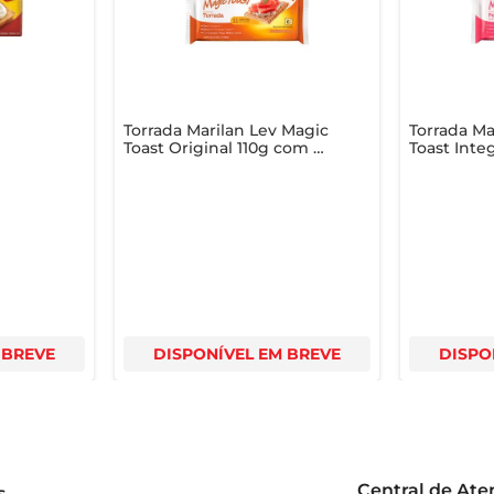
ais gostoso e leve.
Torrada Marilan Lev Magic
Torrada Ma
Toast Original 110g com 6
Toast Inte
Unidades
Peru 110g
 BREVE
DISPONÍVEL EM BREVE
DISPO
Central de At
s