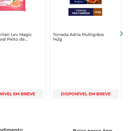
rilan Lev Magic
Torrada Adria Multigrãos
T
gral Peito de
142g
I
 com 6 Unidades
NÍVEL EM BREVE
DISPONÍVEL EM BREVE
endimento
Baixe nosso App