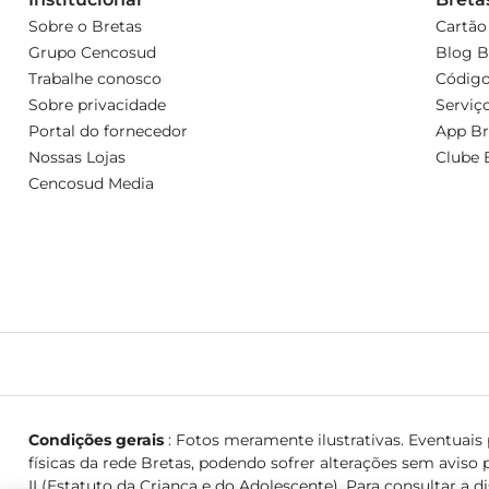
Sobre o Bretas
Cartão
Grupo Cencosud
Blog B
Trabalhe conosco
Código
Sobre privacidade
Serviç
Portal do fornecedor
App Br
Nossas Lojas
Clube 
Cencosud Media
Condições gerais
: Fotos meramente ilustrativas. Eventuais p
físicas da rede Bretas, podendo sofrer alterações sem aviso p
II (Estatuto da Criança e do Adolescente). Para consultar a d