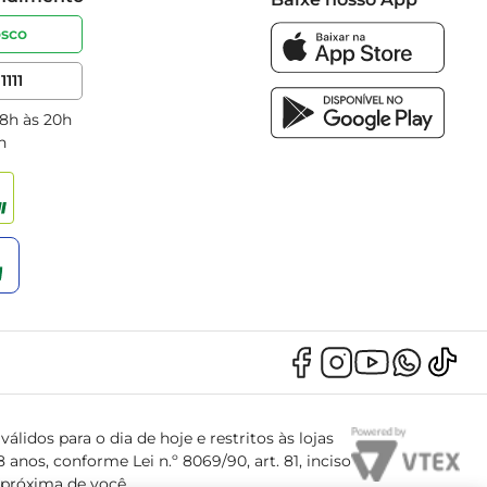
osco
1111
 8h às 20h
h
álidos para o dia de hoje e restritos às lojas
anos, conforme Lei n.º 8069/90, art. 81, inciso
s próxima de você.