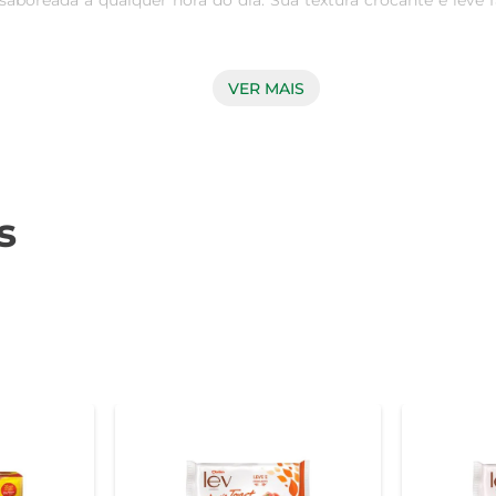
 saboreada a qualquer hora do dia. Sua textura crocante e leve
VER MAIS
 é feita com ingredientes selecionados que garantem um sabor
, que é assada até atingir o ponto ideal de crocância, proporci
 tarde ou até mesmo como acompanhamento de sopas e saladas,
s
e você a leve para qualquer lugar, seja no trabalho, na escol
ue pode ser incluída em uma alimentação equilibrada. Com baix
ade. Cada porção oferece uma combinação equilibrada de nutrie
cubra como ela pode transformar suas refeições e lanches. Com