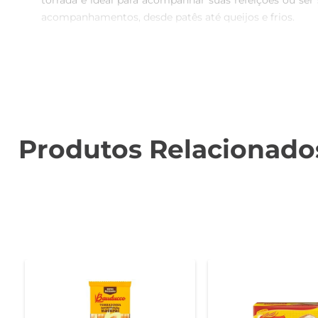
torrada é ideal para acompanhar suas refeições ou ser
acompanhamentos, desde patês até queijos e frios.

Qualidade Marilan  

Produzida pela renomada marca Marilan, a Torrada Lev
preocupação com a qualidade se reflete em cada torrada
Perfeita para diversas ocasiões  

Seja para um café da manhã reforçado, um lanche da
Produtos Relacionado
diferentes momentos. Sua embalagem prática permite qu
lanche saboroso à mão.

Informações Nutricionais  

Além de saborosa, a Torrada Marilan Lev é uma opção q
uma alternativa que pode ser apreciada com tranquilid
sem abrir mão do sabor.

Experimente e surpreenda-se  

Não deixe de experimentar a Torrada Marilan Lev e des