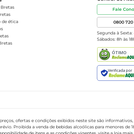
 Bretas
Fale Con
retas
 de ética
0800 720 
os
Segunda à Sexta:
etas
Sábados: 8h às 18
Bretas
reços, ofertas e condições exibidos neste site são informativos, v
révio. Proibida a venda de bebidas alcoólicas para menores de 18 
isponibilidade de itens e as condições vigentes, visite a loja mai