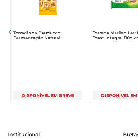
- Tipo: Torrada Integral  

- Ideal para: Lanches, café da manhã, acompanhamento 
Torradinha Bauducco
Torrada Marilan Lev
Fermentação Natural
Toast Integral 110g 
Tradicional 120g
Unidades
DISPONÍVEL EM BREVE
DISPONÍVEL EM
Institucional
Breta