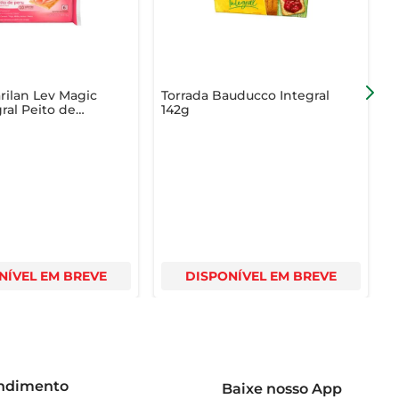
rilan Lev Magic
Torrada Bauducco Integral
T
gral Peito de
142g
A
 com 6 Unidades
NÍVEL EM BREVE
DISPONÍVEL EM BREVE
endimento
Baixe nosso App