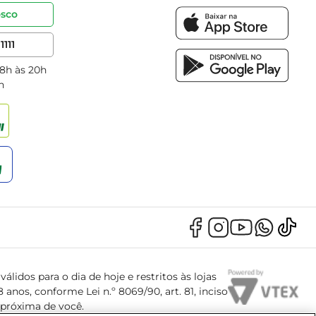
osco
1111
 8h às 20h
h
álidos para o dia de hoje e restritos às lojas
anos, conforme Lei n.º 8069/90, art. 81, inciso
s próxima de você.