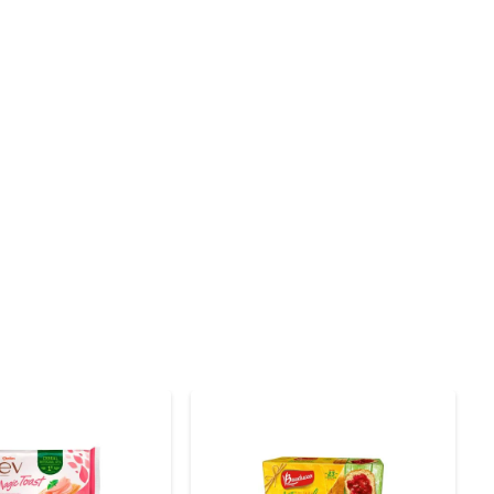
e promovendo uma sensação de saciedade. A Bauducco se 
Cada porção é rica em nutrientes, tornando-se uma 
 ou até mesmo com frutas e geleias. Sua versatilidade 
para um lanche rápido ou uma refeição mais elaborada, 
aca pela excelência em seus produtos, sempre buscando 
to que reflete o compromisso da marca com a qualidade 