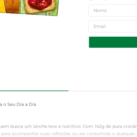
 o Seu Dia a Dia

quem busca um lanche leve e nutritivo. Com 142g de pura crocânc
 para acompanhar suas refeições ou ser consumida a qualquer h