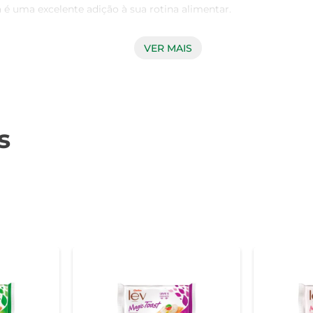
uma excelente adição à sua rotina alimentar.

VER MAIS
mais fibras na sua dieta, contribuindo para a saúde digestiva 
dam ao paladar, mas que também trazem benefícios à saúde. 
ntação equilibrada.

s
ersas maneiras. Experimente acompanhá-la com pastas, queijos,
eis, adaptando-se ao seu gosto e às suas necessidades. Seja 
o Brasil. Com mais de 60 anos de história, a empresa se dest
 escolher a Torrada Integral Bauducco, você opta por um produ