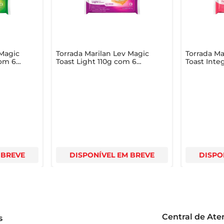
de refeições
 Magic
Torrada Marilan Lev Magic
Torrada Ma
com 6
Toast Light 110g com 6
Toast Inte
Unidades
Peru 110g
 BREVE
DISPONÍVEL EM BREVE
DISPO
Central de At
s