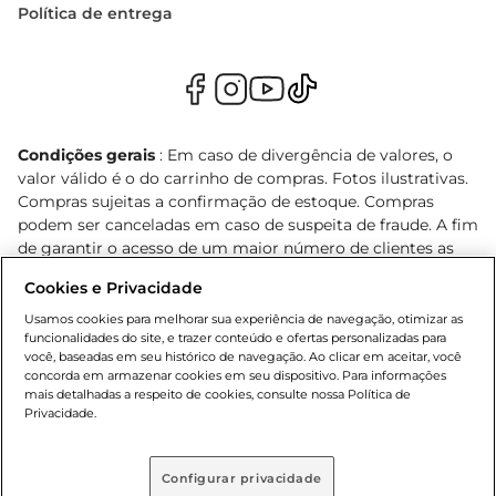
Política de entrega
Condições gerais
: Em caso de divergência de valores, o
valor válido é o do carrinho de compras. Fotos ilustrativas.
Compras sujeitas a confirmação de estoque. Compras
podem ser canceladas em caso de suspeita de fraude. A fim
de garantir o acesso de um maior número de clientes as
nossas promoções, a compra de produtos com preços
Cookies e Privacidade
promocionais poderá ter sua quantidade limitada por
cliente. Os preços, ofertas e condições são exclusivos para
Usamos cookies para melhorar sua experiência de navegação, otimizar as
funcionalidades do site, e trazer conteúdo e ofertas personalizadas para
o e-commerce e válidos durante o dia de hoje, podendo
você, baseadas em seu histórico de navegação. Ao clicar em aceitar, você
sofrer alterações sem prévia notificação. Proibida a venda
concorda em armazenar cookies em seu dispositivo. Para informações
de bebidas alcoólicas para menores de 18 anos, conforme
mais detalhadas a respeito de cookies, consulte nossa Política de
Lei n.º 8069/90, art. 81, inciso II (Estatuto da Criança e do
Privacidade.
Adolescente). Preços e condições exclusivos para o
, podendo sofrer alterações sem aviso
www.bretas.com.br
prévio. O valor mínimo para as compras on-line é de R$
Configurar privacidade