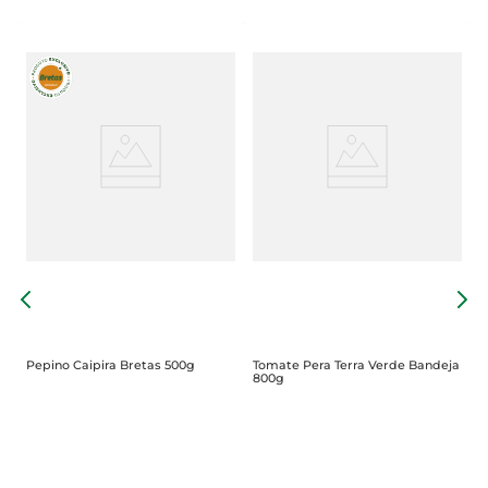
T
B
Pepino Caipira Bretas 500g
Tomate Pera Terra Verde Bandeja
800g