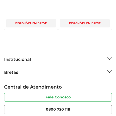
DISPONÍVEL EM BREVE
DISPONÍVEL EM BREVE
Institucional
Sobre o Bretas
Bretas
Grupo Cencosud
Trabalhe conosco
Cartão Bretas
Central de Atendimento
Sobre privacidade
Produtos Bretas
Portal do fornecedor
Código de ética
Fale Conosco
Nossas Lojas
Serviços
Cencosud Media
App Bretas
0800 720 1111
Clube Bretas