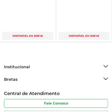
DISPONÍVEL EM BREVE
DISPONÍVEL EM BREVE
Institucional
Sobre o Bretas
Bretas
Grupo Cencosud
Trabalhe conosco
Cartão Bretas
Central de Atendimento
Sobre privacidade
Produtos Bretas
Portal do fornecedor
Código de ética
Fale Conosco
Nossas Lojas
Serviços