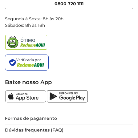
Cencosud Media
App Bretas
0800 720 1111
Clube Bretas
Blog Bretas
Segunda à Sexta: 8h às 20h
Black Friday
Sábados: 8h às 18h
Natal
Baixe nosso App
Formas de pagamento
Dúvidas frequentes (FAQ)