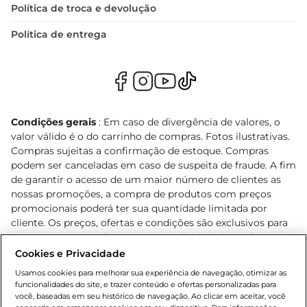
Política de troca e devolução
Política de entrega
Condições gerais
: Em caso de divergência de valores, o
valor válido é o do carrinho de compras. Fotos ilustrativas.
Compras sujeitas a confirmação de estoque. Compras
podem ser canceladas em caso de suspeita de fraude. A fim
de garantir o acesso de um maior número de clientes as
nossas promoções, a compra de produtos com preços
promocionais poderá ter sua quantidade limitada por
cliente. Os preços, ofertas e condições são exclusivos para
o e-commerce e válidos durante o dia de hoje, podendo
sofrer alterações sem prévia notificação. Proibida a venda
Cookies e Privacidade
de bebidas alcoólicas para menores de 18 anos, conforme
Usamos cookies para melhorar sua experiência de navegação, otimizar as
Lei n.º 8069/90, art. 81, inciso II (Estatuto da Criança e do
funcionalidades do site, e trazer conteúdo e ofertas personalizadas para
Adolescente). Preços e condições exclusivos para o
você, baseadas em seu histórico de navegação. Ao clicar em aceitar, você