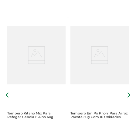
T
D
Tempero Kitano Mix Para
Tempero Em Pó Knorr Para Arroz
Refogar Cebola E Alho 40g
Pacote 50g Com 10 Unidades