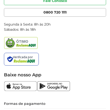
Fale Conosco
Nossas Lojas
Serviços
Cencosud Media
App Bretas
0800 720 1111
Clube Bretas
Blog Bretas
Segunda à Sexta: 8h às 20h
Black Friday
Sábados: 8h às 18h
Natal
Baixe nosso App
Formas de pagamento