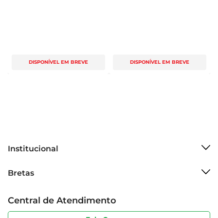
DISPONÍVEL EM BREVE
DISPONÍVEL EM BREVE
Institucional
Sobre o Bretas
Bretas
Grupo Cencosud
Trabalhe conosco
Cartão Bretas
Central de Atendimento
Sobre privacidade
Produtos Bretas
Portal do fornecedor
Código de ética