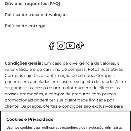
Dúvidas frequentes (FAQ)
Política de troca e devolução
Política de entrega
Condições gerais
: Em caso de divergência de valores, o
valor válido é o do carrinho de compras. Fotos ilustrativas.
Compras sujeitas a confirmação de estoque. Compras
podem ser canceladas em caso de suspeita de fraude. A fim
de garantir o acesso de um maior número de clientes as
nossas promoções, a compra de produtos com preços
promocionais poderá ter sua quantidade limitada por
cliente. Os preços, ofertas e condições são exclusivos para
o e-commerce e válidos durante o dia de hoje, podendo
sofrer alterações sem prévia notificação. Proibida a venda
Cookies e Privacidade
de bebidas alcoólicas para menores de 18 anos, conforme
Usamos cookies para melhorar sua experiência de navegação, otimizar as
Lei n.º 8069/90, art. 81, inciso II (Estatuto da Criança e do