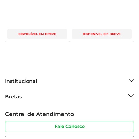
DISPONÍVEL EM BREVE
DISPONÍVEL EM BREVE
Institucional
Sobre o Bretas
Bretas
Grupo Cencosud
Trabalhe conosco
Cartão Bretas
Central de Atendimento
Sobre privacidade
Produtos Bretas
Portal do fornecedor
Código de ética
Fale Conosco
Nossas Lojas
Serviços
Cencosud Media
App Bretas