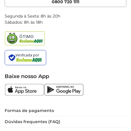
0800 720 1111
Clube Bretas
Blog Bretas
Segunda à Sexta: 8h às 20h
Black Friday
Sábados: 8h às 18h
Natal
Baixe nosso App
Formas de pagamento
Dúvidas frequentes (FAQ)