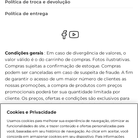
Política de troca e devolução
Política de entrega
Condições gerais
: Em caso de divergência de valores, o
valor válido é o do carrinho de compras. Fotos ilustrativas.
Compras sujeitas a confirmação de estoque. Compras
podem ser canceladas em caso de suspeita de fraude. A fim
de garantir o acesso de um maior número de clientes as
nossas promoções, a compra de produtos com preços
promocionais poderá ter sua quantidade limitada por
cliente. Os preços, ofertas e condições são exclusivos para
o e-commerce e válidos durante o dia de hoje, podendo
sofrer alterações sem prévia notificação. Proibida a venda
Cookies e Privacidade
de bebidas alcoólicas para menores de 18 anos, conforme
Usamos cookies para melhorar sua experiência de navegação, otimizar as
Lei n.º 8069/90, art. 81, inciso II (Estatuto da Criança e do
funcionalidades do site, e trazer conteúdo e ofertas personalizadas para
Adolescente). Preços e condições exclusivos para o
você, baseadas em seu histórico de navegação. Ao clicar em aceitar, você
concorda em armazenar cookies em seu dispositivo. Para informações
, podendo sofrer alterações sem aviso
www.bretas.com.br