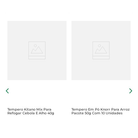
T
g
2
Tempero Kitano Mix Para
Tempero Em Pó Knorr Para Arroz
Refogar Cebola E Alho 40g
Pacote 50g Com 10 Unidades