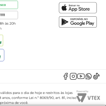
osco
1111
 8h às 20h
h
álidos para o dia de hoje e restritos às lojas
anos, conforme Lei n.º 8069/90, art. 81, inciso
s próxima de você.