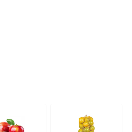
omover a saúde da pele. Sua composição também inclui 
ma maneira prática de garantir nutrientes importantes 
 saladas ou até mesmo em sobremesas, ela traz um toque 
ontraste refrescante e saboroso.

a fruta à luz direta do sol por longos períodos. Assim, 
s também contribui para uma alimentação equilibrada. 