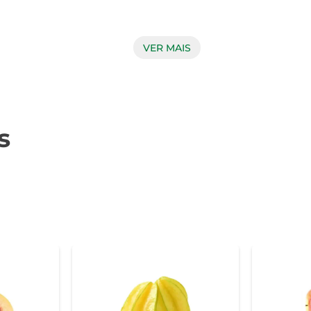
mina C, essencial para fortalecer o sistema imunológico e pr
VER MAIS
ensação de saciedade. Incorporar essa fruta na alimentação é u
izada de diversas formas. Seja consumida in natura, em sucos,
s
as de Tangerina Murcot em uma salada de folhas verdes para um c
ecomenda-se armazená-la em local fresco e arejado. Evite expor 
 e saborosa até o momento do consumo.

fruta de qualidade superior, que não só agrada ao paladar, ma
ansformar suas refeições em momentos ainda mais agradáveis.