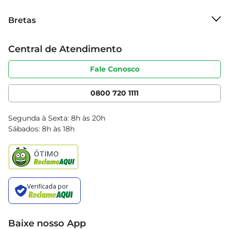
Sobre o Bretas
Bretas
Grupo Cencosud
Trabalhe conosco
Cartão Bretas
Central de Atendimento
Sobre privacidade
Produtos Bretas
Portal do fornecedor
Código de ética
Fale Conosco
Nossas Lojas
Serviços
Cencosud Media
App Bretas
0800 720 1111
Clube Bretas
Blog Bretas
Segunda à Sexta: 8h às 20h
Black Friday
Sábados: 8h às 18h
Natal
Baixe nosso App