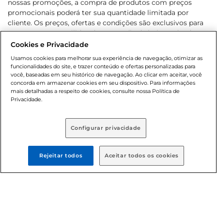
nossas promoções, a compra de produtos com preços
promocionais poderá ter sua quantidade limitada por
cliente. Os preços, ofertas e condições são exclusivos para
o e-commerce e válidos durante o dia de hoje, podendo
sofrer alterações sem prévia notificação. Proibida a venda
Cookies e Privacidade
de bebidas alcoólicas para menores de 18 anos, conforme
Usamos cookies para melhorar sua experiência de navegação, otimizar as
Lei n.º 8069/90, art. 81, inciso II (Estatuto da Criança e do
funcionalidades do site, e trazer conteúdo e ofertas personalizadas para
Adolescente). Preços e condições exclusivos para o
você, baseadas em seu histórico de navegação. Ao clicar em aceitar, você
concorda em armazenar cookies em seu dispositivo. Para informações
, podendo sofrer alterações sem aviso
www.bretas.com.br
mais detalhadas a respeito de cookies, consulte nossa Política de
prévio. O valor mínimo para as compras on-line é de R$
Privacidade.
80,00.
Configurar privacidade
© 2025 Copyright. Todos os direitos
reservados Bretas.
Rejeitar todos
Aceitar todos os cookies
Cencosud Brasil Comercial SA.CNPJ sob n°
39.346.861/0350-38 . Sediada na Av. das Nações Unidas,
12.995, 21º andar, CEP: 04.578-000, Bairro Brooklin Paulista,