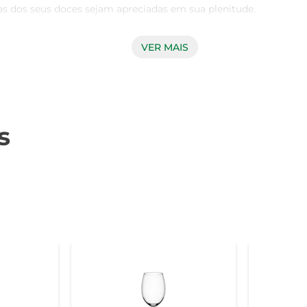
ras dos seus doces sejam apreciadas em sua plenitude.

VER MAIS
nte e possui uma superfície lisa que facilita a limpeza. Seu mat
es. Além disso, a Nadir Pault é conhecida por sua tradição em
dos consumidores mais exigentes.

s
 ou em um simples encontro entre amigos, a Taca Sobremesa Na
sílios de mesa, permitindo que você a utilize em diversas aprese
 é ideal para porções generosas de sobremesas. Para garantir sua
. Assim, você preserva a beleza e a integridade do vidro por mu