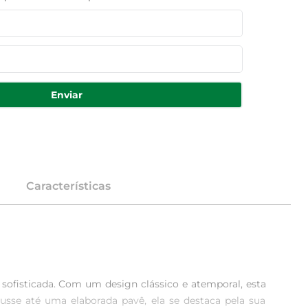
Enviar
Características
sofisticada. Com um design clássico e atemporal, esta 
usse até uma elaborada pavê, ela se destaca pela sua 