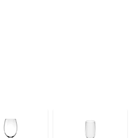
erial é cuidadosamente selecionado para garantir que a 
 produzir itens que aliam estética e funcionalidade, 
dir Pault 107202018 se adapta a qualquer ocasião. Sua 
ntações, desde eventos especiais até o dia a dia. 

 durabilidade, recomenda-se evitar o uso de utensílios 
ito mais tempo.