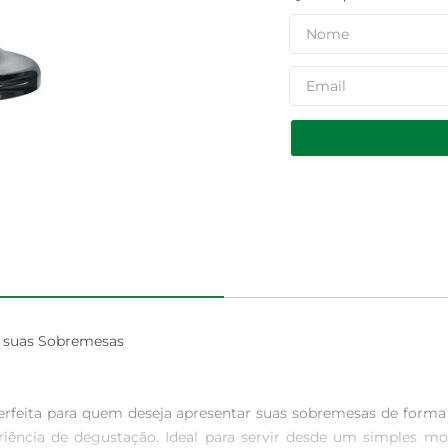
 suas Sobremesas

rfeita para quem deseja apresentar suas sobremesas de forma 
iência de degustação. Ideal para servir desde um simples mo