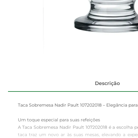
Descrição
Taca Sobremesa Nadir Pault 107202018 – Elegância para
Um toque especial para suas refeições  

A Taca Sobremesa Nadir Pault 107202018 é a escolha pe
taca traz um novo ar às suas mesas, elevando a exper