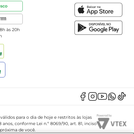
osco
1111
 8h às 20h
h
álidos para o dia de hoje e restritos às lojas
anos, conforme Lei n.º 8069/90, art. 81, inciso
s próxima de você.