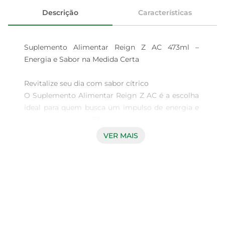
Descrição
Características
Suplemento Alimentar Reign Z AC 473ml – 
Energia e Sabor na Medida Certa

Revitalize seu dia com sabor cítrico  

O Suplemento Alimentar Reign Z AC é a escolha 
ideal para quem busca um impulso de energia e 
vitalidade. Com 473ml de sabor laranja, este 
produto combina um perfil nutricional robusto 
VER MAIS
com um gosto refrescante, tornando-se uma 
excelente opção para ser consumido a qualquer 
hora do dia. Seja antes de um treino intenso ou 
durante uma pausa no trabalho, ele oferece a 
energia necessária para manter o foco e a 
disposição.
