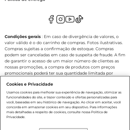
Condições gerais
: Em caso de divergência de valores, o
valor válido é o do carrinho de compras. Fotos ilustrativas.
Compras sujeitas a confirmação de estoque. Compras
podem ser canceladas em caso de suspeita de fraude. A fim
de garantir o acesso de um maior número de clientes as
nossas promoções, a compra de produtos com preços
promocionais poderá ter sua quantidade limitada por
cliente. Os preços, ofertas e condições são exclusivos para
Cookies e Privacidade
o e-commerce e válidos durante o dia de hoje, podendo
sofrer alterações sem prévia notificação. Proibida a venda
Usamos cookies para melhorar sua experiência de navegação, otimizar as
de bebidas alcoólicas para menores de 18 anos, conforme
funcionalidades do site, e trazer conteúdo e ofertas personalizadas para
você, baseadas em seu histórico de navegação. Ao clicar em aceitar, você
Lei n.º 8069/90, art. 81, inciso II (Estatuto da Criança e do
concorda em armazenar cookies em seu dispositivo. Para informações
Adolescente). Preços e condições exclusivos para o
mais detalhadas a respeito de cookies, consulte nossa Política de
, podendo sofrer alterações sem aviso
www.bretas.com.br
Privacidade.
prévio. O valor mínimo para as compras on-line é de R$
80,00.