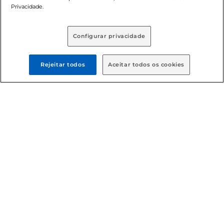
Privacidade.
Baixe nosso App
Configurar privacidade
Formas de pagamento
Rejeitar todos
Aceitar todos os cookies
Dúvidas frequentes (FAQ)
Política de troca e devolução
Política de entrega
Condições gerais
: Em caso de divergência de valores, o
valor válido é o do carrinho de compras. Fotos ilustrativas.
Compras sujeitas a confirmação de estoque. Compras
podem ser canceladas em caso de suspeita de fraude. A fim