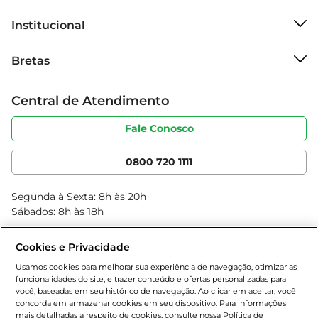
Informações técnicas e composição  

O SUP ATLHETICA NUT 100% WHEY FL é 
Institucional
composto por proteína de soro de leite 
Sobre o Bretas
concentrada, que garante uma absorção rápida e 
Bretas
Grupo Cencosud
eficiente. Cada porção oferece uma quantidade 
Trabalhe conosco
significativa de proteínas, contribuindo para o 
Cartão Bretas
Central de Atendimento
Sobre privacidade
aumento da massa muscular e a manutenção da 
Produtos Bretas
Portal do fornecedor
saúde geral. É importante ler as instruções de uso 
Código de ética
Fale Conosco
Nossas Lojas
e respeitar as recomendações de dosagem para 
Serviços
Cencosud Media
garantir um aproveitamento ideal do produto.
App Bretas
0800 720 1111
Clube Bretas
Blog Bretas
Segunda à Sexta: 8h às 20h
Black Friday
Sábados: 8h às 18h
Natal
Cookies e Privacidade
Usamos cookies para melhorar sua experiência de navegação, otimizar as
funcionalidades do site, e trazer conteúdo e ofertas personalizadas para
você, baseadas em seu histórico de navegação. Ao clicar em aceitar, você
concorda em armazenar cookies em seu dispositivo. Para informações
mais detalhadas a respeito de cookies, consulte nossa Política de