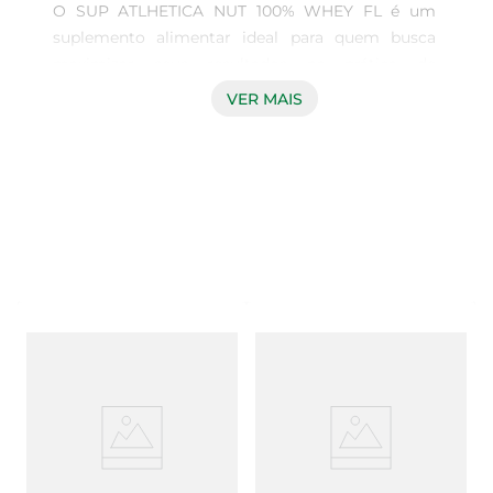
O SUP ATLHETICA NUT 100% WHEY FL é um 
suplemento alimentar ideal para quem busca 
maximizar seus resultados na prática de 
atividades físicas. Com 900g de pura proteína de 
VER MAIS
soro de leite, este produto é formulado para 
fornecer os aminoácidos essenciais que o corpo 
necessita para a recuperação muscular e o 
crescimento saudável. É uma escolha perfeita 
para atletas e entusiastas do fitness que desejam 
otimizar sua dieta e alcançar seus objetivos de 
forma eficaz.

Qualidade e sabor inigualáveis  

Este whey protein se destaca não apenas pela sua 
composição nutricional, mas também pelo seu 
sabor delicioso. A versão "COOK" foi 
especialmente desenvolvida para proporcionar 
uma experiência gustativa agradável, tornando o 
consumo do suplemento uma parte prazerosa da 