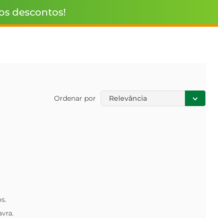
 os descontos!
Ordenar por
Relevância
s.
avra.