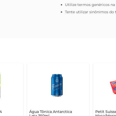
Utilize termos genéricos na
Tente utilizar sinônimos do
4
Água Tônica Antarctica
Petit Suis
Lata 350ml
Maça/Mora