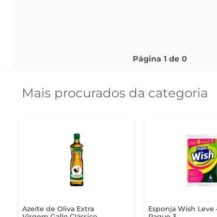
Página
1
de
0
Mais procurados da categoria
Azeite de Oliva Extra
Esponja Wish Leve 
Virgem Gallo Clássico
Pague 3