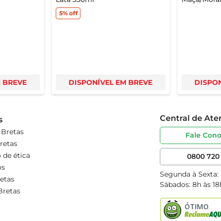
5%
off
M BREVE
DISPONÍVEL EM BREVE
DISPON
Central de At
s
 Bretas
Fale Con
retas
 de ética
0800 720 
os
Segunda à Sexta:
etas
Sábados: 8h às 18
Bretas