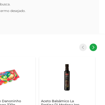
 busca.
 termo desejado.
se Danoninho
Aceto Balsâmico La
ngo 320g
Pastina Di Modena Igp