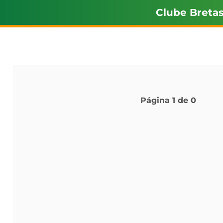
Clube Breta
Página
1
de
0