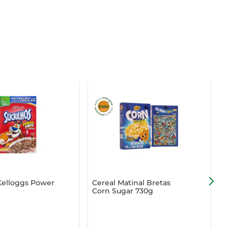
Kelloggs Power
Cereal Matinal Bretas
C
Corn Sugar 730g
D