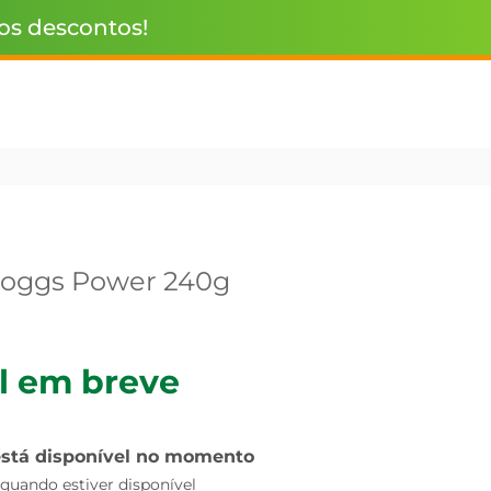
 os descontos!
lloggs Power 240g
l em breve
está disponível no momento
uando estiver disponível