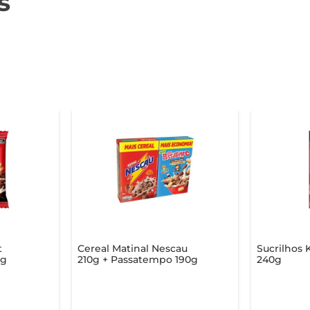
s
t
Cereal Matinal Nescau
Sucrilhos 
5g
210g + Passatempo 190g
240g