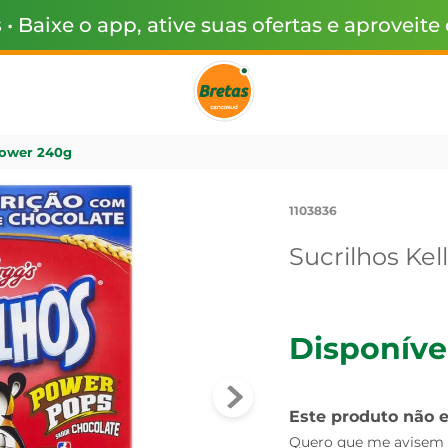
s
• Baixe o app, ative suas ofertas e aproveite
Power 240g
1103836
Sucrilhos Ke
Disponíve
Este produto não 
Quero que me avisem q