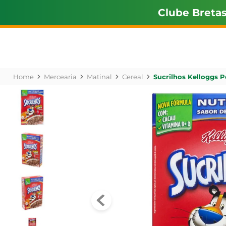
Clube Breta
Mercearia
Matinal
Cereal
Sucrilhos Kelloggs 