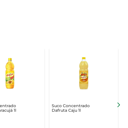
entrado
Suco Concentrado
racujá 1l
Dafruta Caju 1l
D