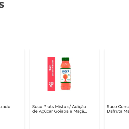
s
trado
Suco Prats Misto s/ Adição
Suco Conc
de Açúcar Goiaba e Maçã
Dafruta Ma
Garrafa 300ml