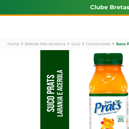
Clube Breta
Bebida Não Alcoólica
Suco
Concentrado
Suco P