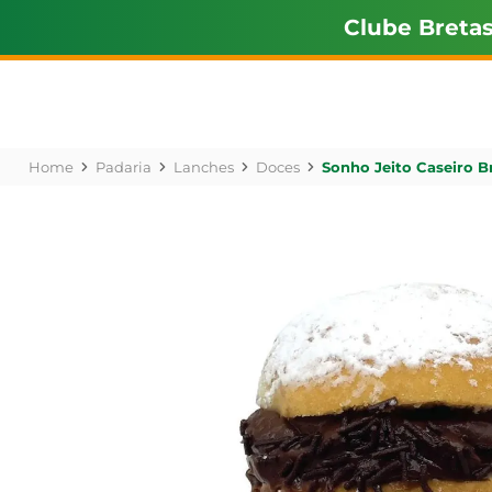
Clube Breta
Padaria
Lanches
Doces
Sonho Jeito Caseiro B