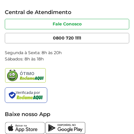
Trabalhe conosco
Cartão Bretas
Central de Atendimento
Sobre privacidade
Produtos Bretas
Portal do fornecedor
Código de ética
Fale Conosco
Nossas Lojas
Serviços
Cencosud Media
App Bretas
0800 720 1111
Clube Bretas
Blog Bretas
Segunda à Sexta: 8h às 20h
Black Friday
Sábados: 8h às 18h
Natal
Baixe nosso App