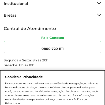
bastando abrir e servir. Além disso, a sobremesa 
Institucional
é feita com ingredientes de qualidade, garantindo 
Sobre o Bretas
um sabor autêntico e uma experiência de 
Bretas
Grupo Cencosud
consumo que você pode confiar.

Trabalhe conosco
Cartão Bretas
Central de Atendimento
Sobre privacidade
Conectando momentos especiais  

Produtos Bretas
Portal do fornecedor
A sobremesa Danette Chocolate Leite não é 
Código de ética
Fale Conosco
Nossas Lojas
apenas um produto, mas uma forma de criar 
Serviços
Cencosud Media
memórias. Seja em um encontro com amigos, 
App Bretas
0800 720 1111
uma comemoração em família ou um momento 
Clube Bretas
de autocuidado, ela traz um toque de doçura que 
Blog Bretas
Segunda à Sexta: 8h às 20h
transforma qualquer ocasião em algo especial. 
Black Friday
Sábados: 8h às 18h
Deixe-se envolver pelo sabor e pela textura dessa 
Natal
sobremesa que é sinônimo de prazer e satisfação.
Cookies e Privacidade
Usamos cookies para melhorar sua experiência de navegação, otimizar as
funcionalidades do site, e trazer conteúdo e ofertas personalizadas para
você, baseadas em seu histórico de navegação. Ao clicar em aceitar, você
concorda em armazenar cookies em seu dispositivo. Para informações
mais detalhadas a respeito de cookies, consulte nossa Política de
Privacidade.