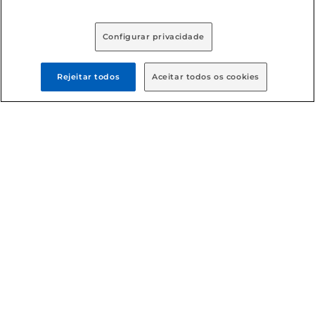
Baixe nosso App
Configurar privacidade
Rejeitar todos
Aceitar todos os cookies
Formas de pagamento
Dúvidas frequentes (FAQ)
Política de troca e devolução
Política de entrega
Condições gerais
: Em caso de divergência de valores, o
valor válido é o do carrinho de compras. Fotos ilustrativas.
Compras sujeitas a confirmação de estoque. Compras
podem ser canceladas em caso de suspeita de fraude. A fim