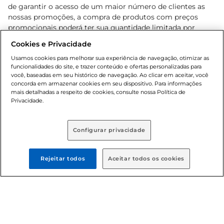
de garantir o acesso de um maior número de clientes as
nossas promoções, a compra de produtos com preços
promocionais poderá ter sua quantidade limitada por
cliente. Os preços, ofertas e condições são exclusivos para
Cookies e Privacidade
o e-commerce e válidos durante o dia de hoje, podendo
sofrer alterações sem prévia notificação. Proibida a venda
Usamos cookies para melhorar sua experiência de navegação, otimizar as
funcionalidades do site, e trazer conteúdo e ofertas personalizadas para
de bebidas alcoólicas para menores de 18 anos, conforme
você, baseadas em seu histórico de navegação. Ao clicar em aceitar, você
Lei n.º 8069/90, art. 81, inciso II (Estatuto da Criança e do
concorda em armazenar cookies em seu dispositivo. Para informações
Adolescente). Preços e condições exclusivos para o
mais detalhadas a respeito de cookies, consulte nossa Política de
, podendo sofrer alterações sem aviso
Privacidade.
www.bretas.com.br
prévio. O valor mínimo para as compras on-line é de R$
80,00.
Configurar privacidade
© 2025 Copyright. Todos os direitos
reservados Bretas.
Rejeitar todos
Aceitar todos os cookies
Cencosud Brasil Comercial SA.CNPJ sob n°
39.346.861/0350-38 . Sediada na Av. das Nações Unidas,
12.995, 21º andar, CEP: 04.578-000, Bairro Brooklin Paulista,
na cidade de São Paulo - SP.