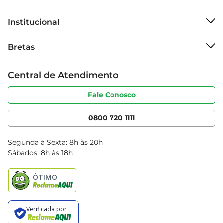
Institucional
Sobre o Bretas
Bretas
Grupo Cencosud
Trabalhe conosco
Cartão Bretas
Central de Atendimento
Sobre privacidade
Produtos Bretas
Portal do fornecedor
Código de ética
Fale Conosco
Nossas Lojas
Serviços
Cencosud Media
App Bretas
0800 720 1111
Clube Bretas
Blog Bretas
Segunda à Sexta: 8h às 20h
Black Friday
Sábados: 8h às 18h
Natal