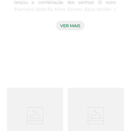
lançou a combinação dos sonhos! O novo 
Shampoo Seda By Niina Secrets Água Micelar + 
Hialurônico 325ml combina dois dos ingredientes 
mais famosos de SkinCare e te proporciona um 
VER MAIS
cabelo super hidratado o dia todo e livre de 
impurezas.

Quer saber mais sobre os ingredientes?

A Água Micelar é responsável pela limpeza 
delicada que, sem ressecar, ajuda a eliminar as 
toxinas e impurezas que se acumulam na raiz e 
nos fios. Já o Ácido Hialurônico é conhecido por 
hidratar intensamente os cabelos, reparar e 
reconstruir os fios que que foram danificados.

O Shampoo Seda By Niina Secrets Água Micelar 
+ Hialurônico 325ml é ideal para o cabelo que 
precisa de uma limpeza delicada, deixando a raiz 
limpa e as pontas hidratadas.

Dúvidas de como usar? É super simples e fácil! 
Passo a passo: Coloque o Shampoo Seda By Niina 