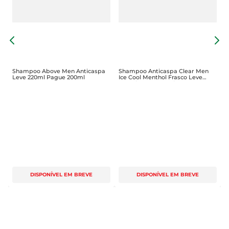
Secrets Água Micelar + Hialurônico nas mãos e 
aplique-o diretamente nos cabelos molhados. 
Massageie bem e enxágue.

S
Quer resultados ainda mais incríveis? Então use 
H
também o condicionador da linha Seda Micelar + 
Hialurônico By Niina Secrets.

Shampoo Above Men Anticaspa
Shampoo Anticaspa Clear Men
Leve 220ml Pague 200ml
Ice Cool Menthol Frasco Leve
400ml Pague330ml
* Com o uso da linha completa.
DISPONÍVEL EM BREVE
DISPONÍVEL EM BREVE