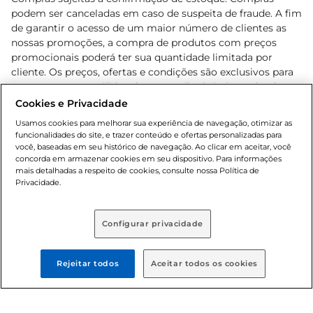
podem ser canceladas em caso de suspeita de fraude. A fim
de garantir o acesso de um maior número de clientes as
nossas promoções, a compra de produtos com preços
promocionais poderá ter sua quantidade limitada por
cliente. Os preços, ofertas e condições são exclusivos para
o e-commerce e válidos durante o dia de hoje, podendo
sofrer alterações sem prévia notificação. Proibida a venda
Cookies e Privacidade
de bebidas alcoólicas para menores de 18 anos, conforme
Usamos cookies para melhorar sua experiência de navegação, otimizar as
Lei n.º 8069/90, art. 81, inciso II (Estatuto da Criança e do
funcionalidades do site, e trazer conteúdo e ofertas personalizadas para
Adolescente). Preços e condições exclusivos para o
você, baseadas em seu histórico de navegação. Ao clicar em aceitar, você
concorda em armazenar cookies em seu dispositivo. Para informações
, podendo sofrer alterações sem aviso
www.bretas.com.br
mais detalhadas a respeito de cookies, consulte nossa Política de
prévio. O valor mínimo para as compras on-line é de R$
Privacidade.
80,00.
Configurar privacidade
© 2025 Copyright. Todos os direitos
reservados Bretas.
Rejeitar todos
Aceitar todos os cookies
Cencosud Brasil Comercial SA.CNPJ sob n°