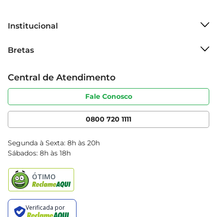
Institucional
Sobre o Bretas
Bretas
Grupo Cencosud
Trabalhe conosco
Cartão Bretas
Central de Atendimento
Sobre privacidade
Produtos Bretas
Portal do fornecedor
Código de ética
Fale Conosco
Nossas Lojas
Serviços
Cencosud Media
App Bretas
0800 720 1111
Clube Bretas
Blog Bretas
Segunda à Sexta: 8h às 20h
Black Friday
Sábados: 8h às 18h
Natal