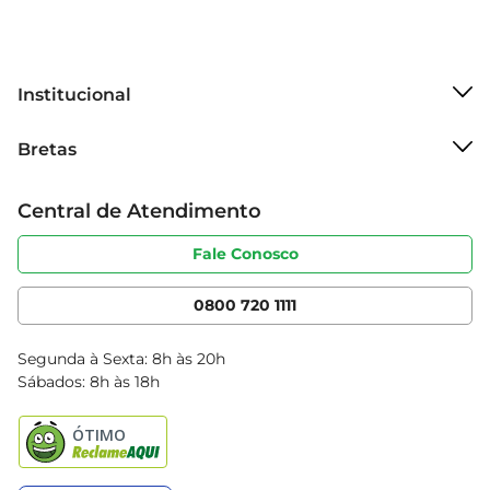
Institucional
Sobre o Bretas
Bretas
Grupo Cencosud
Trabalhe conosco
Cartão Bretas
Central de Atendimento
Sobre privacidade
Produtos Bretas
Portal do fornecedor
Código de ética
Fale Conosco
Nossas Lojas
Serviços
Cencosud Media
App Bretas
0800 720 1111
Clube Bretas
Blog Bretas
Segunda à Sexta: 8h às 20h
Black Friday
Sábados: 8h às 18h
Natal