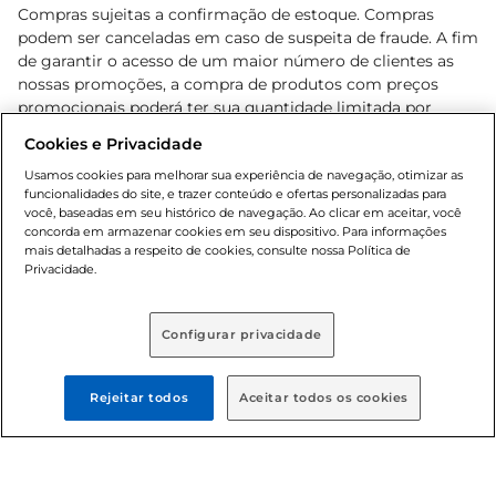
Compras sujeitas a confirmação de estoque. Compras
podem ser canceladas em caso de suspeita de fraude. A fim
de garantir o acesso de um maior número de clientes as
nossas promoções, a compra de produtos com preços
promocionais poderá ter sua quantidade limitada por
cliente. Os preços, ofertas e condições são exclusivos para
Cookies e Privacidade
o e-commerce e válidos durante o dia de hoje, podendo
sofrer alterações sem prévia notificação. Proibida a venda
Usamos cookies para melhorar sua experiência de navegação, otimizar as
funcionalidades do site, e trazer conteúdo e ofertas personalizadas para
de bebidas alcoólicas para menores de 18 anos, conforme
você, baseadas em seu histórico de navegação. Ao clicar em aceitar, você
Lei n.º 8069/90, art. 81, inciso II (Estatuto da Criança e do
concorda em armazenar cookies em seu dispositivo. Para informações
Adolescente). Preços e condições exclusivos para o
mais detalhadas a respeito de cookies, consulte nossa Política de
, podendo sofrer alterações sem aviso
Privacidade.
www.bretas.com.br
prévio. O valor mínimo para as compras on-line é de R$
80,00.
Configurar privacidade
© 2025 Copyright. Todos os direitos
reservados Bretas.
Rejeitar todos
Aceitar todos os cookies
Cencosud Brasil Comercial SA.CNPJ sob n°
39.346.861/0350-38 . Sediada na Av. das Nações Unidas,