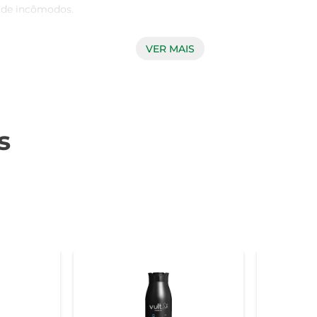
 de incômodos.

VER MAIS
a dos fios. Sua fórmula suave é enriquecida com ingredientes
oporciona uma experiência de lavagem refrescante, tornando o 
adequada do shampoo sobre os cabelos molhados, massagean
s
gular para manter o controle da caspa e garantir que seus cabel
alagem de 200ml, ideal para uso diário. Seu design prático
disso, é indicado para todos os tipos de cabelo, sendo uma soluç