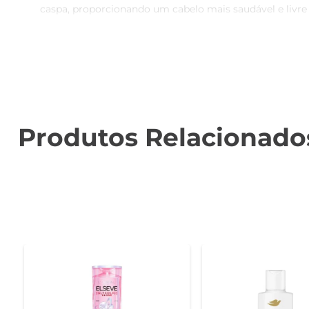
caspa, proporcionando um cabelo mais saudável e livre
Fórmula Suave e Agradável  

Este shampoo não só combate a caspa, mas também cuid
deixando-os macios e brilhantes. O aroma agradável pr
Uso e Recomendações  

Para melhores resultados, aplique uma quantidade 
Produtos Relacionado
necessário, repita a aplicação. É recomendado o uso re
Especificações do Produto  

O Shampoo Head & Shoulders Anticaspa vem em uma emb
um item essencial na rotina de cuidados capilares. Além 