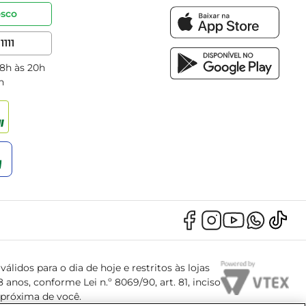
osco
1111
 8h às 20h
h
álidos para o dia de hoje e restritos às lojas
anos, conforme Lei n.º 8069/90, art. 81, inciso
s próxima de você.