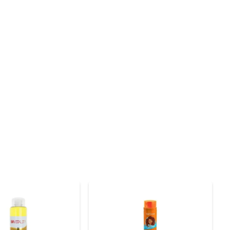
 que promovem a hidratação e a nutrição dos cabelos, 
cuidado diário dos cabelos um momento prazeroso.

do suavemente o couro cabeludo. Enxágue bem e, se 
os permaneçam saudáveis e bonitos.

 permite fácil manuseio e armazenamento, tornando-o 
ão versátil para toda a família.