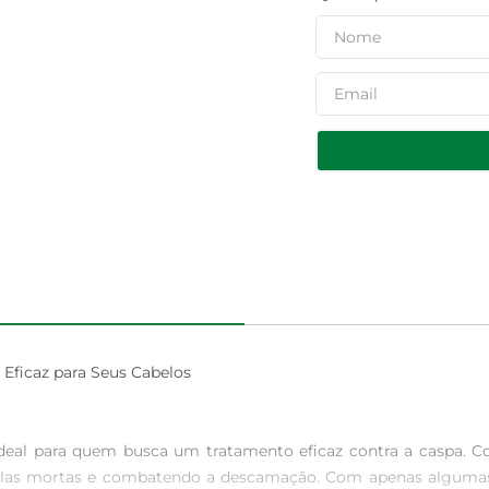
ficaz para Seus Cabelos

eal para quem busca um tratamento eficaz contra a caspa. C
las mortas e combatendo a descamação. Com apenas algumas a