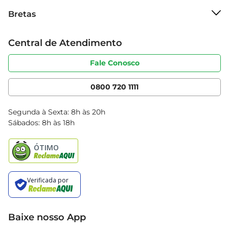
Sobre o Bretas
radiantes a cada uso.
Bretas
Grupo Cencosud
Trabalhe conosco
Cartão Bretas
Central de Atendimento
Sobre privacidade
Produtos Bretas
Portal do fornecedor
Código de ética
Fale Conosco
Nossas Lojas
Serviços
Cencosud Media
App Bretas
0800 720 1111
Clube Bretas
Blog Bretas
Segunda à Sexta: 8h às 20h
Black Friday
Sábados: 8h às 18h
Natal
Baixe nosso App