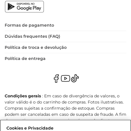
Formas de pagamento
Dúvidas frequentes (FAQ)
Política de troca e devolução
Política de entrega
Condições gerais
: Em caso de divergência de valores, o
valor válido é o do carrinho de compras. Fotos ilustrativas.
Compras sujeitas a confirmação de estoque. Compras
podem ser canceladas em caso de suspeita de fraude. A fim
de garantir o acesso de um maior número de clientes as
nossas promoções, a compra de produtos com preços
Cookies e Privacidade