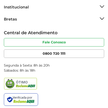
Institucional
Sobre o Bretas
Bretas
Grupo Cencosud
Trabalhe conosco
Cartão Bretas
Central de Atendimento
Sobre privacidade
Produtos Bretas
Portal do fornecedor
Código de ética
Fale Conosco
Nossas Lojas
Serviços
Cencosud Media
App Bretas
0800 720 1111
Clube Bretas
Blog Bretas
Segunda à Sexta: 8h às 20h
Black Friday
Sábados: 8h às 18h
Natal