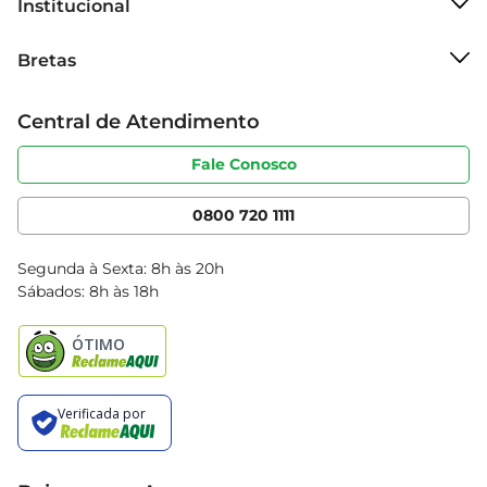
Institucional
Sobre o Bretas
Bretas
Grupo Cencosud
Trabalhe conosco
Cartão Bretas
Central de Atendimento
Sobre privacidade
Produtos Bretas
Portal do fornecedor
Código de ética
Fale Conosco
Nossas Lojas
Serviços
Cencosud Media
App Bretas
0800 720 1111
Clube Bretas
Blog Bretas
Segunda à Sexta: 8h às 20h
Black Friday
Sábados: 8h às 18h
Natal