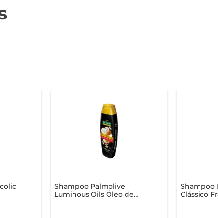
s
colic
Shampoo Palmolive
Shampoo 
Luminous Oils Óleo de
Clássico F
Argan e Camélia 350ml