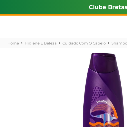
Clube Breta
Higiene E Beleza
Cuidado Com O Cabelo
Shampo