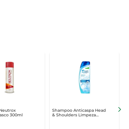
Neutrox
Shampoo Anticaspa Head
S
rasco 300ml
& Shoulders Limpeza
Eficaz 200ml