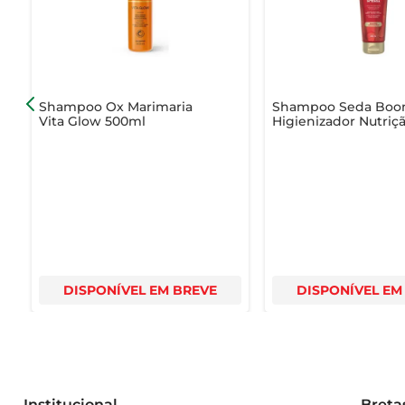
- Tipo de cabelo: Todos os tipos, especialmente indicado
- Fragrância: Mentol, proporcionando frescor e leveza  

- Indicação: Uso diário para homens que desejam um cab
Shampoo Ox Marimaria
Shampoo Seda Bo
Vita Glow 500ml
Higienizador Nutriç
Intensa Bisnaga 25
DISPONÍVEL EM BREVE
DISPONÍVEL EM
Institucional
Breta