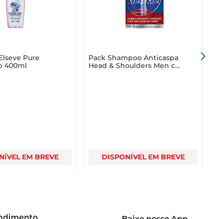
lseve Pure
Pack Shampoo Anticaspa
co 400ml
Head & Shoulders Men c/
V
Old Spice Frasco 200ml c/
S
2 Unid Desconto Especial
F
NÍVEL EM BREVE
DISPONÍVEL EM BREVE
endimento
Baixe nosso App