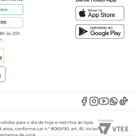
osco
1111
 8h às 20h
h
álidos para o dia de hoje e restritos às lojas
anos, conforme Lei n.º 8069/90, art. 81, inciso
s próxima de você.