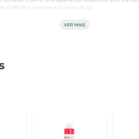
o, tornando o banho uma experiência revigorante. Este shampo
a confiante e confortável ao longo do dia.

VER MAIS
 Head & Shoulders Men atua diretamente na raiz do problem
couro cabeludo limpo e equilibrado, evitando a formação de floco
vel e fácil de pentear.

s
tidade adequada do shampoo nos cabelos molhados, massageie
ar do produto, permitindo que seus ingredientes ativos atuem 
 produto de qualidade.

você notará uma redução significativa na caspa e uma melhor
de frescor proporcionada pelo mentol também contribui para um 