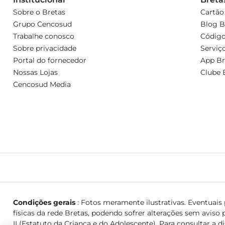
Sobre o Bretas
Cartão
Grupo Cencosud
Blog B
Trabalhe conosco
Código
Sobre privacidade
Serviç
Portal do fornecedor
App Br
Nossas Lojas
Clube 
Cencosud Media
Condições gerais
: Fotos meramente ilustrativas. Eventuais p
físicas da rede Bretas, podendo sofrer alterações sem aviso p
II (Estatuto da Criança e do Adolescente). Para consultar a d