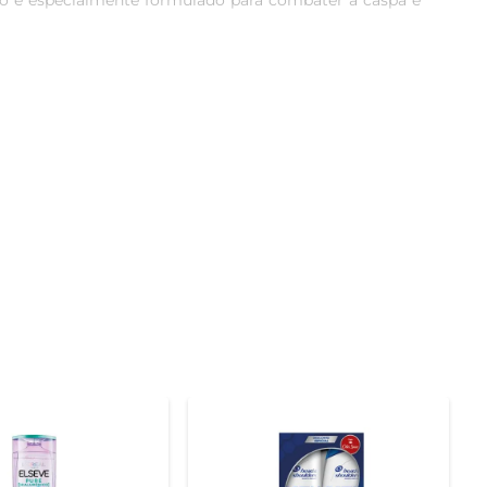
o é especialmente formulado para combater a caspa e 
a, eliminando a caspa desde a primeira lavagem. A 
s indesejados. Além disso, sua ação hidratante previne 
 suavemente o couro cabeludo e enxágue bem. Para um 
de forma contínua. O formato de 400ml é perfeito para 
a na saúde do cabelo. Os fios ficam mais fortes, com 
couro cabeludo mais saudável e livre de irritações.
