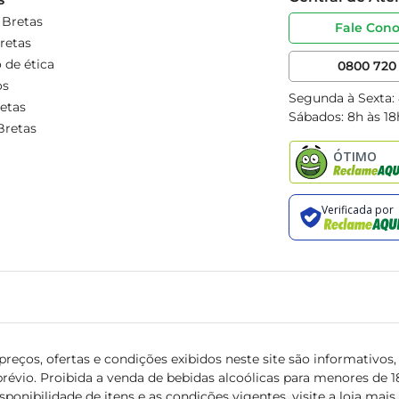
 Bretas
Fale Con
retas
 de ética
0800 720 
os
Segunda à Sexta:
etas
Sábados: 8h às 18
Bretas
reços, ofertas e condições exibidos neste site são informativos, v
révio. Proibida a venda de bebidas alcoólicas para menores de 18 
isponibilidade de itens e as condições vigentes, visite a loja mai