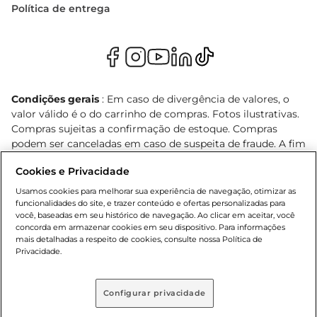
Política de entrega
Condições gerais
: Em caso de divergência de valores, o
valor válido é o do carrinho de compras. Fotos ilustrativas.
Compras sujeitas a confirmação de estoque. Compras
podem ser canceladas em caso de suspeita de fraude. A fim
de garantir o acesso de um maior número de clientes as
Cookies e Privacidade
nossas promoções, a compra de produtos com preços
promocionais poderá ter sua quantidade limitada por
Usamos cookies para melhorar sua experiência de navegação, otimizar as
cliente. Os preços, ofertas e condições são exclusivos para
funcionalidades do site, e trazer conteúdo e ofertas personalizadas para
você, baseadas em seu histórico de navegação. Ao clicar em aceitar, você
o e-commerce e válidos durante o dia de hoje, podendo
concorda em armazenar cookies em seu dispositivo. Para informações
sofrer alterações sem prévia notificação. Proibida a venda
mais detalhadas a respeito de cookies, consulte nossa Política de
de bebidas alcoólicas para menores de 18 anos, conforme
Privacidade.
Lei n.º 8069/90, art. 81, inciso II (Estatuto da Criança e do
Adolescente). Preços e condições exclusivos para o
, podendo sofrer alterações sem aviso
www.bretas.com.br
Configurar privacidade
prévio. O valor mínimo para as compras on-line é de R$