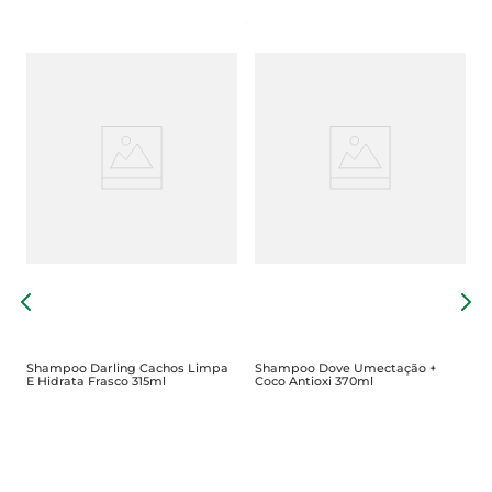
S
3
Shampoo Darling Cachos Limpa
Shampoo Dove Umectação +
E Hidrata Frasco 315ml
Coco Antioxi 370ml