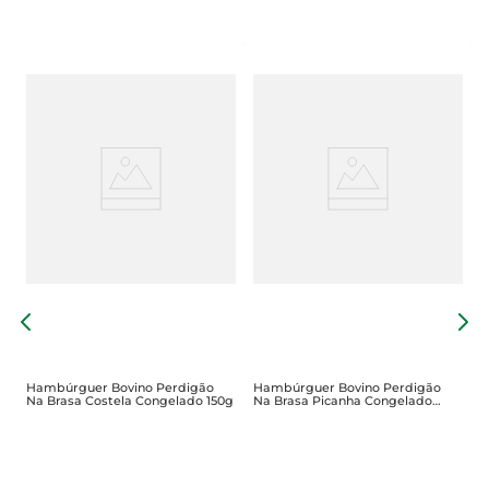
H
P
3
Hambúrguer Bovino Perdigão
Hambúrguer Bovino Perdigão
Na Brasa Costela Congelado 150g
Na Brasa Picanha Congelado
150g