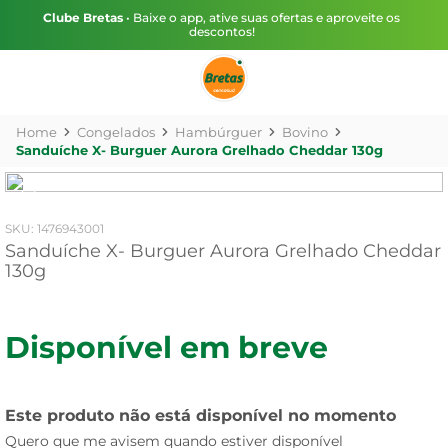
Clube Bretas
• Baixe o app, ative suas ofertas e aproveite os
descontos!
Congelados
Hambúrguer
Bovino
Sanduíche X- Burguer Aurora Grelhado Cheddar 130g
:
1476943001
Sanduíche X- Burguer Aurora Grelhado Cheddar
130g
Disponível em breve
Este produto não está disponível no momento
Quero que me avisem quando estiver disponível