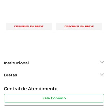
DISPONÍVEL EM BREVE
DISPONÍVEL EM BREVE
Institucional
Sobre o Bretas
Bretas
Grupo Cencosud
Trabalhe conosco
Cartão Bretas
Central de Atendimento
Sobre privacidade
Produtos Bretas
Portal do fornecedor
Código de ética
Fale Conosco
Nossas Lojas
Serviços
Cencosud Media
App Bretas