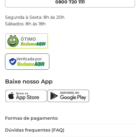
0800 720 1111
Clube Bretas
Blog Bretas
Segunda à Sexta: 8h às 20h
Black Friday
Sábados: 8h às 18h
Natal
Baixe nosso App
Formas de pagamento
Dúvidas frequentes (FAQ)