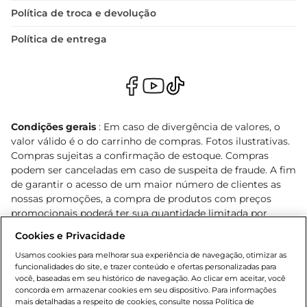
Política de troca e devolução
Política de entrega
Condições gerais
: Em caso de divergência de valores, o
valor válido é o do carrinho de compras. Fotos ilustrativas.
Compras sujeitas a confirmação de estoque. Compras
podem ser canceladas em caso de suspeita de fraude. A fim
de garantir o acesso de um maior número de clientes as
nossas promoções, a compra de produtos com preços
promocionais poderá ter sua quantidade limitada por
cliente. Os preços, ofertas e condições são exclusivos para
Cookies e Privacidade
o e-commerce e válidos durante o dia de hoje, podendo
sofrer alterações sem prévia notificação. Proibida a venda
Usamos cookies para melhorar sua experiência de navegação, otimizar as
funcionalidades do site, e trazer conteúdo e ofertas personalizadas para
de bebidas alcoólicas para menores de 18 anos, conforme
você, baseadas em seu histórico de navegação. Ao clicar em aceitar, você
Lei n.º 8069/90, art. 81, inciso II (Estatuto da Criança e do
concorda em armazenar cookies em seu dispositivo. Para informações
Adolescente). Preços e condições exclusivos para o
mais detalhadas a respeito de cookies, consulte nossa Política de