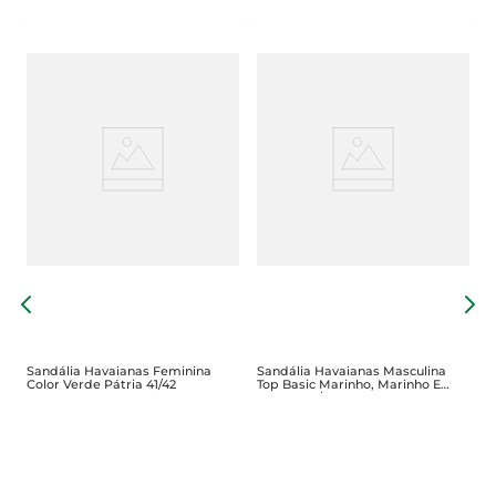
S
A
Sandália Havaianas Feminina
Sandália Havaianas Masculina
Color Verde Pátria 41/42
Top Basic Marinho, Marinho E
Branca 43/44