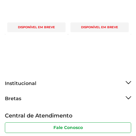
DISPONÍVEL EM BREVE
DISPONÍVEL EM BREVE
Institucional
Sobre o Bretas
Bretas
Grupo Cencosud
Trabalhe conosco
Cartão Bretas
Central de Atendimento
Sobre privacidade
Produtos Bretas
Portal do fornecedor
Código de ética
Fale Conosco
Nossas Lojas
Serviços