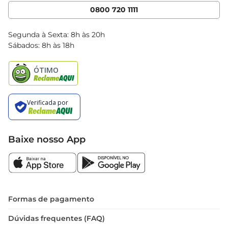
Cencosud Media
App Bretas
0800 720 1111
Clube Bretas
Blog Bretas
Segunda à Sexta: 8h às 20h
Black Friday
Sábados: 8h às 18h
Natal
Baixe nosso App
Formas de pagamento
Dúvidas frequentes (FAQ)