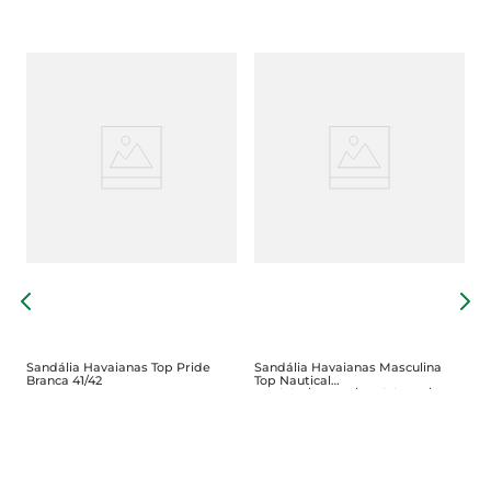
S
H
Sandália Havaianas Top Pride
Sandália Havaianas Masculina
Branca 41/42
Top Nautical
Marinho/Branco/Marinho 37/38