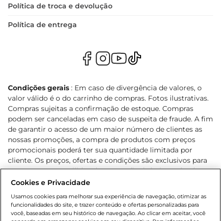
Política de troca e devolução
Política de entrega
Condições gerais
: Em caso de divergência de valores, o
valor válido é o do carrinho de compras. Fotos ilustrativas.
Compras sujeitas a confirmação de estoque. Compras
podem ser canceladas em caso de suspeita de fraude. A fim
de garantir o acesso de um maior número de clientes as
nossas promoções, a compra de produtos com preços
promocionais poderá ter sua quantidade limitada por
cliente. Os preços, ofertas e condições são exclusivos para
o e-commerce e válidos durante o dia de hoje, podendo
sofrer alterações sem prévia notificação. Proibida a venda
Cookies e Privacidade
de bebidas alcoólicas para menores de 18 anos, conforme
Usamos cookies para melhorar sua experiência de navegação, otimizar as
Lei n.º 8069/90, art. 81, inciso II (Estatuto da Criança e do
funcionalidades do site, e trazer conteúdo e ofertas personalizadas para
Adolescente). Preços e condições exclusivos para o
você, baseadas em seu histórico de navegação. Ao clicar em aceitar, você