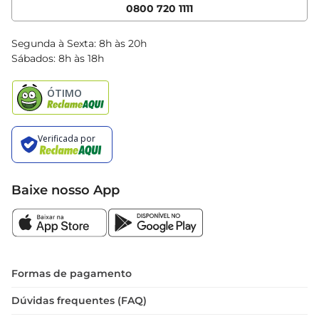
Cencosud Media
App Bretas
0800 720 1111
Clube Bretas
Blog Bretas
Segunda à Sexta: 8h às 20h
Black Friday
Sábados: 8h às 18h
Natal
Baixe nosso App
Formas de pagamento
Dúvidas frequentes (FAQ)