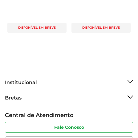
DISPONÍVEL EM BREVE
DISPONÍVEL EM BREVE
Institucional
Sobre o Bretas
Bretas
Grupo Cencosud
Trabalhe conosco
Cartão Bretas
Central de Atendimento
Sobre privacidade
Produtos Bretas
Portal do fornecedor
Código de ética
Fale Conosco
Nossas Lojas
Serviços