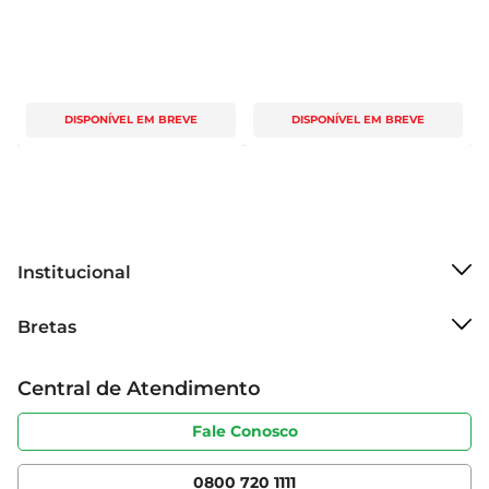
DISPONÍVEL EM BREVE
DISPONÍVEL EM BREVE
Institucional
Sobre o Bretas
Bretas
Grupo Cencosud
Trabalhe conosco
Cartão Bretas
Central de Atendimento
Sobre privacidade
Produtos Bretas
Portal do fornecedor
Código de ética
Fale Conosco
Nossas Lojas
Serviços
Cencosud Media
App Bretas
0800 720 1111