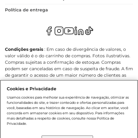
Política de entrega
Condições gerais
: Em caso de divergência de valores, o
valor válido é o do carrinho de compras. Fotos ilustrativas.
Compras sujeitas a confirmação de estoque. Compras
podem ser canceladas em caso de suspeita de fraude. A fim
de garantir o acesso de um maior número de clientes as
nossas promoções, a compra de produtos com preços
promocionais poderá ter sua quantidade limitada por
Cookies e Privacidade
cliente. Os preços, ofertas e condições são exclusivos para
Usamos cookies para melhorar sua experiência de navegação, otimizar as
o e-commerce e válidos durante o dia de hoje, podendo
funcionalidades do site, e trazer conteúdo e ofertas personalizadas para
sofrer alterações sem prévia notificação. Proibida a venda
você, baseadas em seu histórico de navegação. Ao clicar em aceitar, você
concorda em armazenar cookies em seu dispositivo. Para informações
de bebidas alcoólicas para menores de 18 anos, conforme
mais detalhadas a respeito de cookies, consulte nossa Política de
Lei n.º 8069/90, art. 81, inciso II (Estatuto da Criança e do
Privacidade.
Adolescente). Preços e condições exclusivos para o
, podendo sofrer alterações sem aviso
www.bretas.com.br