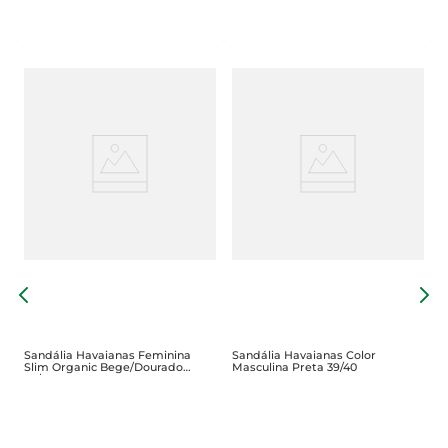
l
S
E
Sandália Havaianas Feminina
Sandália Havaianas Color
Slim Organic Bege/Dourado
Masculina Preta 39/40
39/40