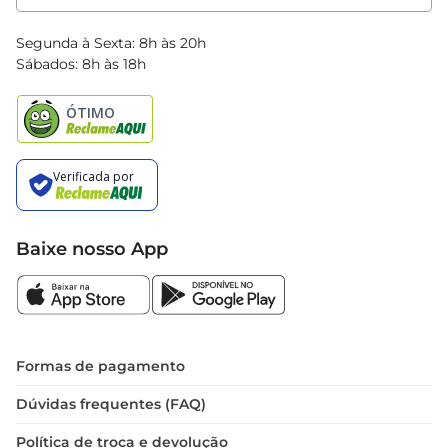
Clube Bretas
Blog Bretas
Segunda à Sexta: 8h às 20h
Black Friday
Sábados: 8h às 18h
Natal
Baixe nosso App
Formas de pagamento
Dúvidas frequentes (FAQ)
Política de troca e devolução