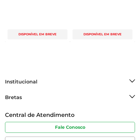
DISPONÍVEL EM BREVE
DISPONÍVEL EM BREVE
Institucional
Sobre o Bretas
Bretas
Grupo Cencosud
Trabalhe conosco
Cartão Bretas
Central de Atendimento
Sobre privacidade
Produtos Bretas
Portal do fornecedor
Código de ética
Fale Conosco
Nossas Lojas
Serviços
Cencosud Media
App Bretas