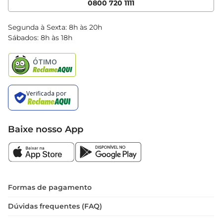
0800 720 1111
Clube Bretas
Blog Bretas
Segunda à Sexta: 8h às 20h
Black Friday
Sábados: 8h às 18h
Natal
Baixe nosso App
Formas de pagamento
Dúvidas frequentes (FAQ)