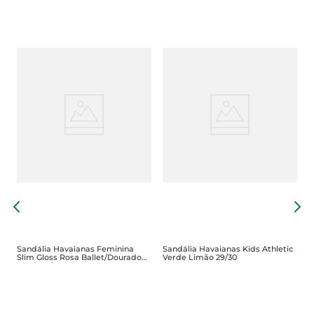
S
P
Sandália Havaianas Feminina
Sandália Havaianas Kids Athletic
Slim Gloss Rosa Ballet/Dourado
Verde Limão 29/30
Blush 37/38