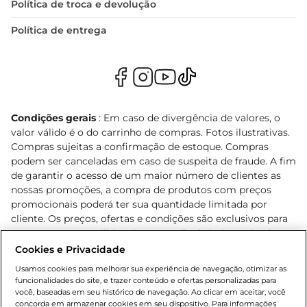
Política de troca e devolução
Política de entrega
Condições gerais
: Em caso de divergência de valores, o
valor válido é o do carrinho de compras. Fotos ilustrativas.
Compras sujeitas a confirmação de estoque. Compras
podem ser canceladas em caso de suspeita de fraude. A fim
de garantir o acesso de um maior número de clientes as
nossas promoções, a compra de produtos com preços
promocionais poderá ter sua quantidade limitada por
cliente. Os preços, ofertas e condições são exclusivos para
o e-commerce e válidos durante o dia de hoje, podendo
sofrer alterações sem prévia notificação. Proibida a venda
Cookies e Privacidade
de bebidas alcoólicas para menores de 18 anos, conforme
Usamos cookies para melhorar sua experiência de navegação, otimizar as
Lei n.º 8069/90, art. 81, inciso II (Estatuto da Criança e do
funcionalidades do site, e trazer conteúdo e ofertas personalizadas para
Adolescente). Preços e condições exclusivos para o
você, baseadas em seu histórico de navegação. Ao clicar em aceitar, você
concorda em armazenar cookies em seu dispositivo. Para informações
, podendo sofrer alterações sem aviso
www.bretas.com.br