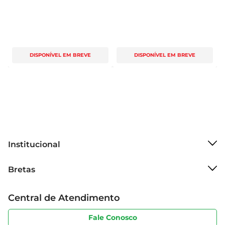
DISPONÍVEL EM BREVE
DISPONÍVEL EM BREVE
Institucional
Sobre o Bretas
Bretas
Grupo Cencosud
Trabalhe conosco
Cartão Bretas
Central de Atendimento
Sobre privacidade
Produtos Bretas
Portal do fornecedor
Código de ética
Fale Conosco
Nossas Lojas
Serviços