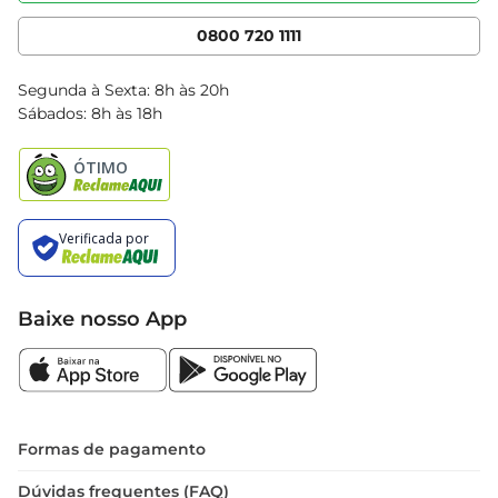
Cencosud Media
App Bretas
0800 720 1111
Clube Bretas
Blog Bretas
Segunda à Sexta: 8h às 20h
Black Friday
Sábados: 8h às 18h
Natal
Baixe nosso App
Formas de pagamento
Dúvidas frequentes (FAQ)