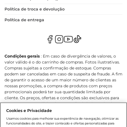
Política de troca e devolução
Política de entrega
Condições gerais
: Em caso de divergência de valores, o
valor válido é o do carrinho de compras. Fotos ilustrativas.
Compras sujeitas a confirmação de estoque. Compras
podem ser canceladas em caso de suspeita de fraude. A fim
de garantir o acesso de um maior número de clientes as
nossas promoções, a compra de produtos com preços
promocionais poderá ter sua quantidade limitada por
cliente. Os preços, ofertas e condições são exclusivos para
o e-commerce e válidos durante o dia de hoje, podendo
sofrer alterações sem prévia notificação. Proibida a venda
Cookies e Privacidade
de bebidas alcoólicas para menores de 18 anos, conforme
Usamos cookies para melhorar sua experiência de navegação, otimizar as
Lei n.º 8069/90, art. 81, inciso II (Estatuto da Criança e do
funcionalidades do site, e trazer conteúdo e ofertas personalizadas para