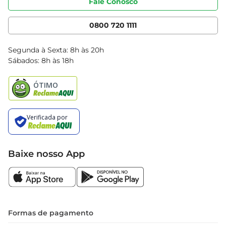
Fale Conosco
Nossas Lojas
Serviços
Cencosud Media
App Bretas
0800 720 1111
Clube Bretas
Blog Bretas
Segunda à Sexta: 8h às 20h
Black Friday
Sábados: 8h às 18h
Natal
Baixe nosso App
Formas de pagamento