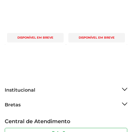
DISPONÍVEL EM BREVE
DISPONÍVEL EM BREVE
Institucional
Sobre o Bretas
Bretas
Grupo Cencosud
Trabalhe conosco
Cartão Bretas
Central de Atendimento
Sobre privacidade
Produtos Bretas
Portal do fornecedor
Código de ética