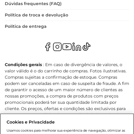
Dúvidas frequentes (FAQ)
Política de troca e devolução
Política de entrega
Condições gerais
: Em caso de divergência de valores, o
valor válido é o do carrinho de compras. Fotos ilustrativas.
Compras sujeitas a confirmação de estoque. Compras
podem ser canceladas em caso de suspeita de fraude. A fim
de garantir o acesso de um maior número de clientes as
nossas promoções, a compra de produtos com preços
promocionais poderá ter sua quantidade limitada por
cliente. Os preços, ofertas e condições são exclusivos para
o e-commerce e válidos durante o dia de hoje, podendo
sofrer alterações sem prévia notificação. Proibida a venda
Cookies e Privacidade
de bebidas alcoólicas para menores de 18 anos, conforme
Usamos cookies para melhorar sua experiência de navegação, otimizar as
Lei n.º 8069/90, art. 81, inciso II (Estatuto da Criança e do