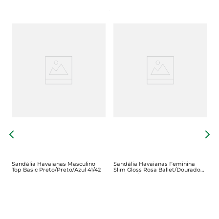
S
S
B
Sandália Havaianas Masculino
Sandália Havaianas Feminina
Top Basic Preto/Preto/Azul 41/42
Slim Gloss Rosa Ballet/Dourado
Blush 37/38