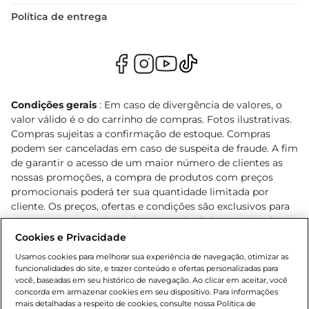
Política de entrega
Condições gerais
: Em caso de divergência de valores, o
valor válido é o do carrinho de compras. Fotos ilustrativas.
Compras sujeitas a confirmação de estoque. Compras
podem ser canceladas em caso de suspeita de fraude. A fim
de garantir o acesso de um maior número de clientes as
nossas promoções, a compra de produtos com preços
promocionais poderá ter sua quantidade limitada por
cliente. Os preços, ofertas e condições são exclusivos para
o e-commerce e válidos durante o dia de hoje, podendo
sofrer alterações sem prévia notificação. Proibida a venda
Cookies e Privacidade
de bebidas alcoólicas para menores de 18 anos, conforme
Usamos cookies para melhorar sua experiência de navegação, otimizar as
Lei n.º 8069/90, art. 81, inciso II (Estatuto da Criança e do
funcionalidades do site, e trazer conteúdo e ofertas personalizadas para
Adolescente). Preços e condições exclusivos para o
você, baseadas em seu histórico de navegação. Ao clicar em aceitar, você
concorda em armazenar cookies em seu dispositivo. Para informações
, podendo sofrer alterações sem aviso
www.bretas.com.br
mais detalhadas a respeito de cookies, consulte nossa Política de
prévio. O valor mínimo para as compras on-line é de R$