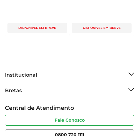
DISPONÍVEL EM BREVE
DISPONÍVEL EM BREVE
Institucional
Sobre o Bretas
Bretas
Grupo Cencosud
Trabalhe conosco
Cartão Bretas
Central de Atendimento
Sobre privacidade
Produtos Bretas
Portal do fornecedor
Código de ética
Fale Conosco
Nossas Lojas
Serviços
Cencosud Media
App Bretas
0800 720 1111