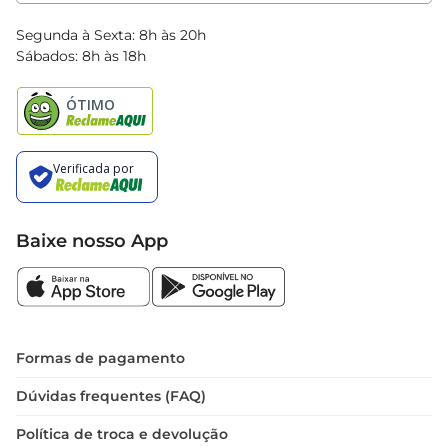
Clube Bretas
Blog Bretas
Segunda à Sexta: 8h às 20h
Black Friday
Sábados: 8h às 18h
Natal
Baixe nosso App
Formas de pagamento
Dúvidas frequentes (FAQ)
Política de troca e devolução