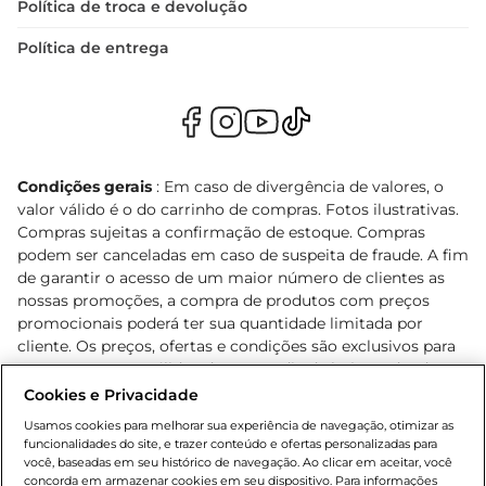
Política de troca e devolução
Política de entrega
Condições gerais
: Em caso de divergência de valores, o
valor válido é o do carrinho de compras. Fotos ilustrativas.
Compras sujeitas a confirmação de estoque. Compras
podem ser canceladas em caso de suspeita de fraude. A fim
de garantir o acesso de um maior número de clientes as
nossas promoções, a compra de produtos com preços
promocionais poderá ter sua quantidade limitada por
cliente. Os preços, ofertas e condições são exclusivos para
o e-commerce e válidos durante o dia de hoje, podendo
sofrer alterações sem prévia notificação. Proibida a venda
Cookies e Privacidade
de bebidas alcoólicas para menores de 18 anos, conforme
Usamos cookies para melhorar sua experiência de navegação, otimizar as
Lei n.º 8069/90, art. 81, inciso II (Estatuto da Criança e do
funcionalidades do site, e trazer conteúdo e ofertas personalizadas para
Adolescente). Preços e condições exclusivos para o
você, baseadas em seu histórico de navegação. Ao clicar em aceitar, você
concorda em armazenar cookies em seu dispositivo. Para informações
, podendo sofrer alterações sem aviso
www.bretas.com.br