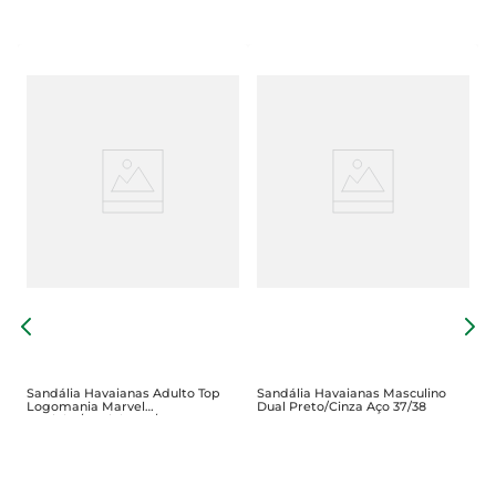
S
T
Sandália Havaianas Adulto Top
Sandália Havaianas Masculino
Logomania Marvel
Dual Preto/Cinza Aço 37/38
Marinho/Marinho 37/38