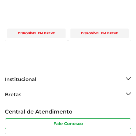
DISPONÍVEL EM BREVE
DISPONÍVEL EM BREVE
Institucional
Sobre o Bretas
Bretas
Grupo Cencosud
Trabalhe conosco
Cartão Bretas
Central de Atendimento
Sobre privacidade
Produtos Bretas
Portal do fornecedor
Código de ética
Fale Conosco
Nossas Lojas
Serviços
Cencosud Media
App Bretas