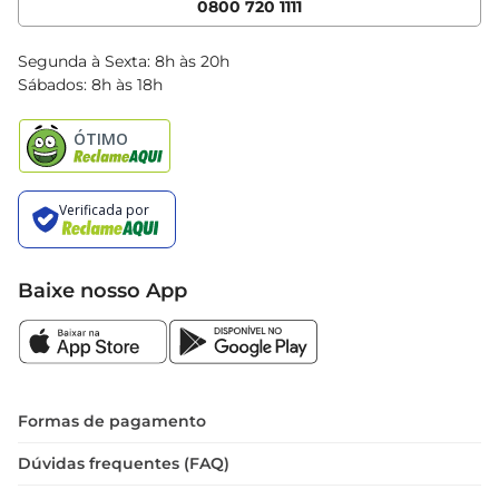
0800 720 1111
Clube Bretas
Blog Bretas
Segunda à Sexta: 8h às 20h
Black Friday
Sábados: 8h às 18h
Natal
Baixe nosso App
Formas de pagamento
Dúvidas frequentes (FAQ)