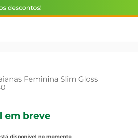
 os descontos!
aianas Feminina Slim Gloss
40
l em breve
está disponível no momento