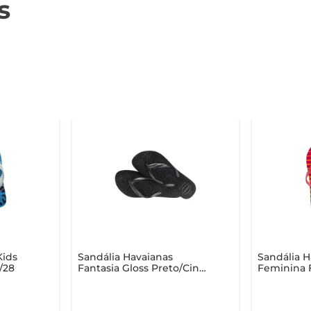
s
Kids
Sandália Havaianas
Sandália H
/28
Fantasia Gloss Preto/Cinza
Feminina F
35/36
Laranja Be