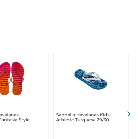
avaianas
Sandália Havaianas Kids
S
antasia Style
Athletic Turquesa 29/30
T
gonia 35/36
M