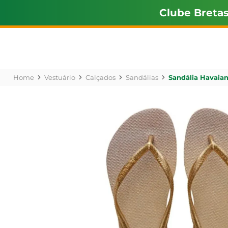
Clube Breta
Vestuário
Calçados
Sandálias
Sandália Havaian